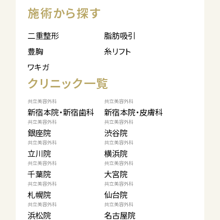
施術から探す
二重整形
脂肪吸引
豊胸
糸リフト
ワキガ
クリニック一覧
共立美容外科
共立美容外科
新宿本院・新宿歯科
新宿本院・皮膚科
共立美容外科
共立美容外科
銀座院
渋谷院
共立美容外科
共立美容外科
立川院
横浜院
共立美容外科
共立美容外科
千葉院
大宮院
共立美容外科
共立美容外科
札幌院
仙台院
共立美容外科
共立美容外科
浜松院
名古屋院