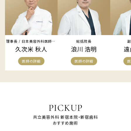
理事長 / 日本美容外科医師会理事
総括院長
副
久次米 秋人
浪川 浩明
遠
医師の詳細
医師の詳細
医
PICKUP
共立美容外科 新宿本院・新宿歯科
おすすめ施術