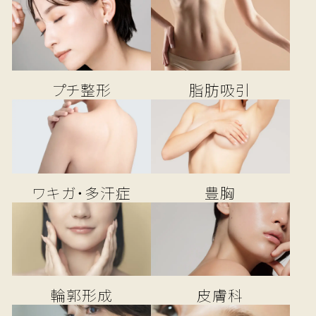
プチ整形
脂肪吸引
ワキガ・多汗症
豊胸
輪郭形成
皮膚科