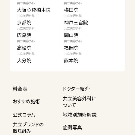
共立美容外科
共立美容外科
大阪心斎橋本院
梅田院
共立美容外科
共立美容外科
京都院
神戸三宮院
共立美容外科
共立美容外科
広島院
岡山院
共立美容外科
共立美容外科
高松院
福岡院
共立美容外科
共立美容外科
大分院
熊本院
料金表
ドクター紹介
共立美容外科に
おすすめ施術
ついて
公式コラム
地域別施術解説
共立ブランドの
症例写真
取り組み