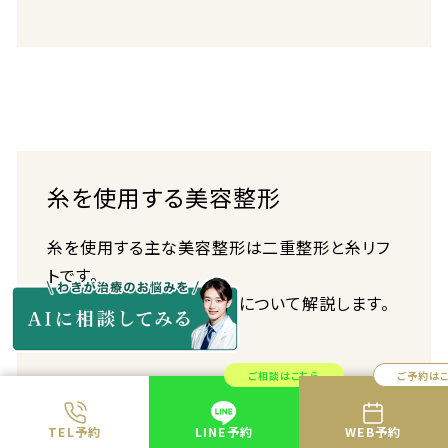
糸を使用する美容整形
糸を使用する主な美容整形は二重整形と糸リフ
トです。
それぞれの内出血のリスクについて解説します。
ご相談はこちら
ご予約は
切らない二重整形
TEL予約
LINE予約
WEB予約
まぶたを切らずに二重を作る二重整形の方法を