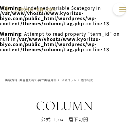
Warning
: Undefined variable $category in
/var/www/vhosts/www.kyoritsu-
biyo.com/public_html/wordpress/wp-
content/themes/column/tag.php
on line
13
Warning
: Attempt to read property "term_id" on
null in
/var/www/vhosts/www.kyoritsu-
biyo.com/public_html/wordpress/wp-
content/themes/column/tag.php
on line
13
美容外科・美容整形なら共立美容外科
>
公式コラム
>
眉下切開
COLUMN
公式コラム - 眉下切開