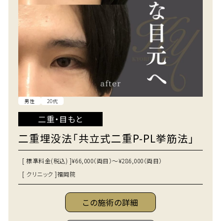
男性
20代
二重・目もと
二重埋没法「共立式二重P-PL挙筋法」
[ 標準料金(税込) ]
¥66,000（両目）～¥286,000（両目）
[ クリニック ]
福岡院
この施術の詳細