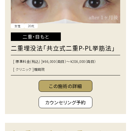
女性
20代
二重・目もと
二重埋没法「共立式二重P-PL挙筋法」
[ 標準料金(税込) ]
¥66,000（両目）～¥286,000（両目）
[ クリニック ]
福岡院
この施術の詳細
カウンセリング予約