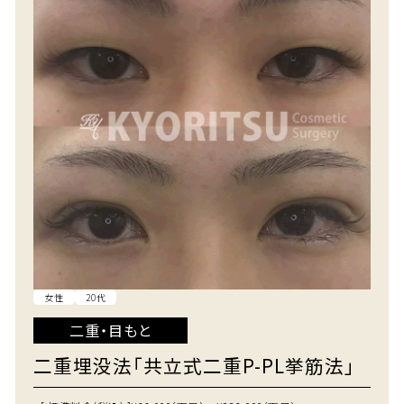
女性
20代
二重・目もと
二重埋没法「共立式二重P-PL挙筋法」