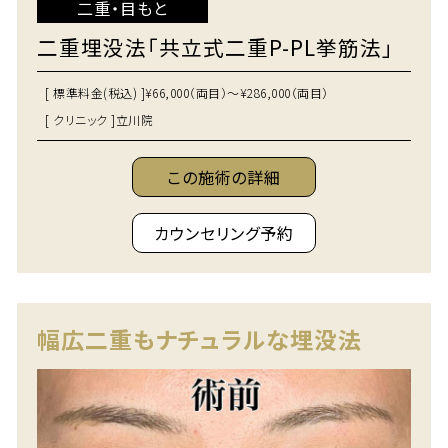
二重・目もと
二重埋没法「共立式二重P-PL挙筋法」
[ 標準料金(税込) ]
¥66,000（両目）～¥286,000（両目）
[ クリニック ]
立川院
この施術の詳細
カウンセリング予約
幅広二重もナチュラルな埋没法