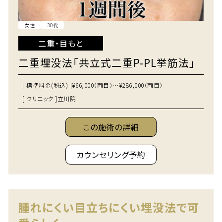
女性
30代
二重・目もと
二重埋没法「共立式二重P-PL挙筋法」
[ 標準料金(税込) ]
¥66,000（両目）～¥286,000（両目）
[ クリニック ]
立川院
この施術の詳細
カウンセリング予約
腫れにくい目立ちにくい埋没法で可