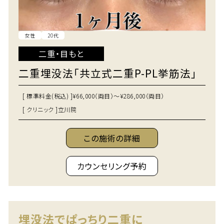
女性
20代
二重・目もと
二重埋没法「共立式二重P-PL挙筋法」
[ 標準料金(税込) ]
¥66,000（両目）～¥286,000（両目）
[ クリニック ]
立川院
この施術の詳細
カウンセリング予約
埋没法でぱっちり二重に