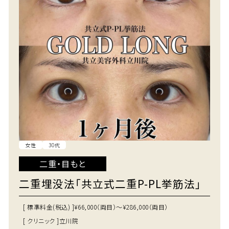
女性
30代
二重・目もと
二重埋没法「共立式二重P-PL挙筋法」
[ 標準料金(税込) ]
¥66,000（両目）～¥286,000（両目）
[ クリニック ]
立川院