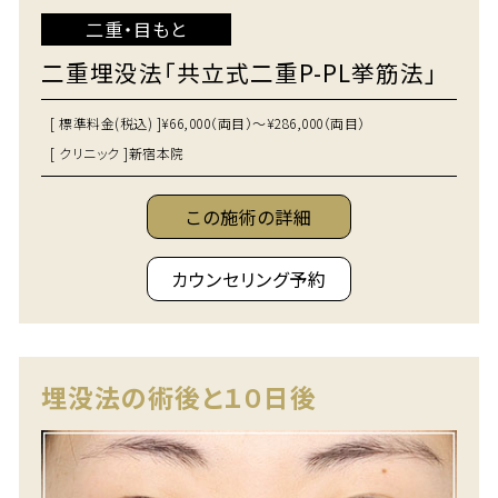
二重・目もと
二重埋没法「共立式二重P-PL挙筋法」
[ 標準料金(税込) ]
¥66,000（両目）～¥286,000（両目）
[ クリニック ]
新宿本院
この施術の詳細
カウンセリング予約
埋没法の術後と１０日後