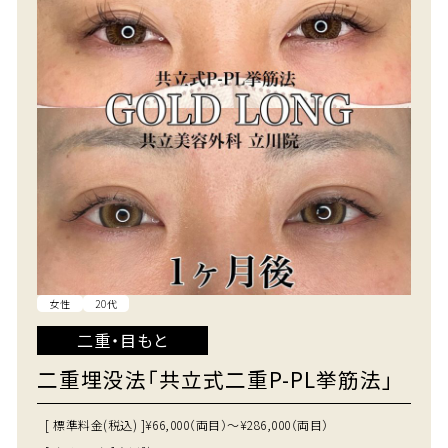
女性
20代
二重・目もと
二重埋没法「共立式二重P-PL挙筋法」
[ 標準料金(税込) ]
¥66,000（両目）～¥286,000（両目）