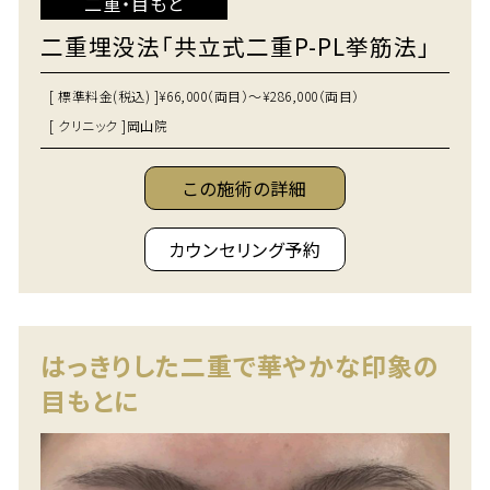
二重・目もと
二重埋没法「共立式二重P-PL挙筋法」
[ 標準料金(税込) ]
¥66,000（両目）～¥286,000（両目）
[ クリニック ]
岡山院
この施術の詳細
カウンセリング予約
はっきりした二重で華やかな印象の
目もとに