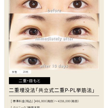
女性
20代
二重・目もと
二重埋没法「共立式二重P-PL挙筋法」
[ 標準料金(税込) ]
¥66,000（両目）～¥286,000（両目）
[ クリニック ]
新宿本院