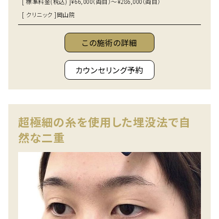
[ 標準料金(税込) ]
¥66,000（両目）～¥286,000（両目）
[ クリニック ]
岡山院
この施術の詳細
カウンセリング予約
超極細の糸を使用した埋没法で自
然な二重