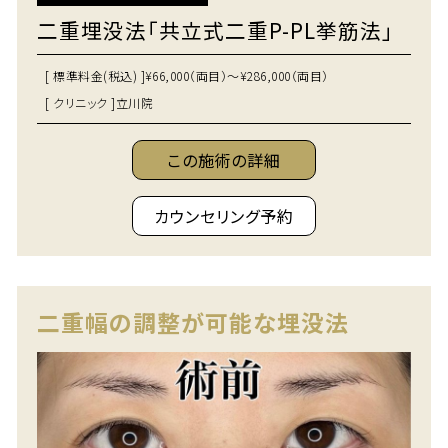
二重埋没法「共立式二重P-PL挙筋法」
[ 標準料金(税込) ]
¥66,000（両目）～¥286,000（両目）
[ クリニック ]
立川院
この施術の詳細
カウンセリング予約
二重幅の調整が可能な埋没法