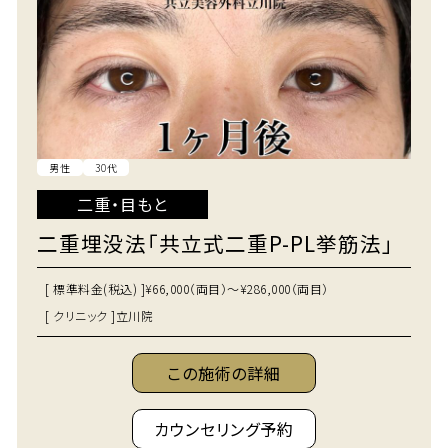
男性
30代
二重・目もと
二重埋没法「共立式二重P-PL挙筋法」
[ 標準料金(税込) ]
¥66,000（両目）～¥286,000（両目）
[ クリニック ]
立川院
この施術の詳細
カウンセリング予約