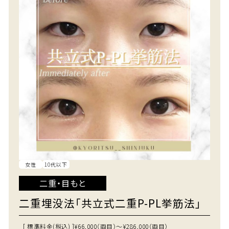
女性
10代以下
二重・目もと
二重埋没法「共立式二重P-PL挙筋法」
[ 標準料金(税込) ]
¥66,000（両目）～¥286,000（両目）