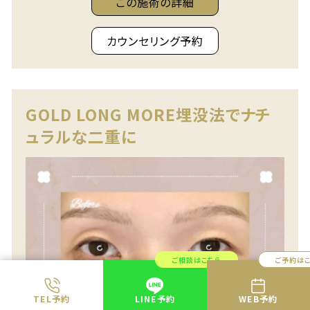
この施術の詳細
カウンセリング予約
GOLD LONG MORE埋没法でナチ
ュラルな二重に
ご相談はこちら
ご予約は
TEL予約
LINE予約
WEB予約