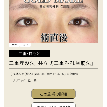
女性
20代
二重・目もと
二重埋没法「共立式二重P-PL挙筋法」
[ 標準料金(税込) ]
¥66,000（両目）～¥286,000（両目）
[ クリニック ]
立川院
この施術の詳細