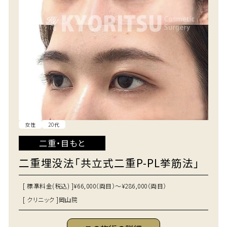
女性
20代
二重・目もと
二重埋没法「共立式二重P-PL挙筋法」
[ 標準料金(税込) ]
¥66,000（両目）～¥286,000（両目）
[ クリニック ]
岡山院