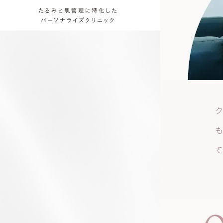
ク
も
て