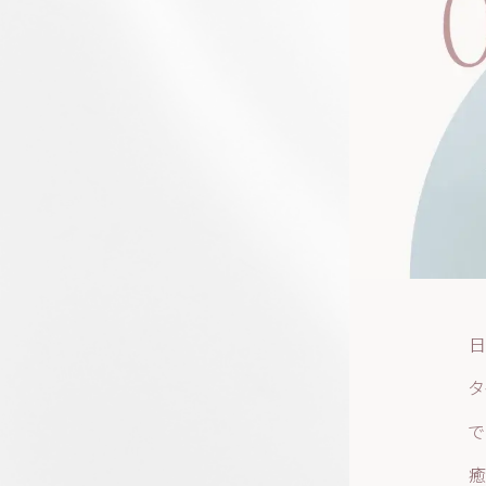
日
タ
で
癒