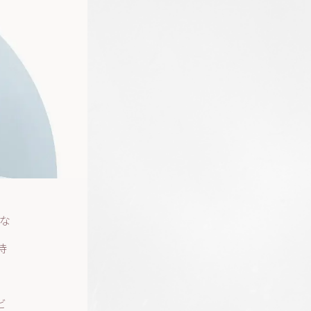
的な
待
治
ビ