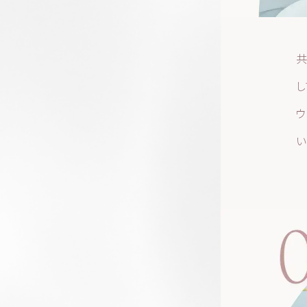
共
し
ウ
い