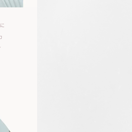
に
カ
グ