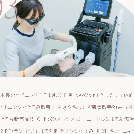
本製のハイエンドモデル肌分析機「NeoVoirⅠPLUS」、立体
イトニングでたるみ改善と、キメや毛穴など肌質改善効果も期
きる最新高周波「OlihioX（オリジオX）」、ニードルによる創傷
とRF（ラジオ波）による熱刺激でシミ・くすみ・肝斑・毛穴・ニキ