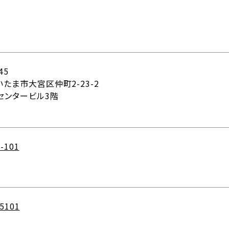
45
たま市大宮区仲町2-23-2
センタービル3階
-101
-5101