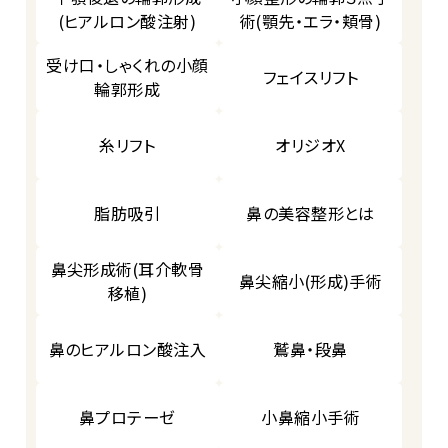
(ヒアルロン酸注射)
術(顎先・エラ・頬骨)
受け口・しゃくれの小顔
フェイスリフト
輪郭形成
糸リフト
オリジオX
脂肪吸引
鼻の美容整形とは
鼻尖形成術(耳介軟骨
鼻尖縮小(形成)手術
移植)
鼻のヒアルロン酸注入
鷲鼻・段鼻
鼻プロテーゼ
小鼻縮小手術