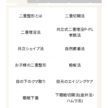
二重整形とは
二重切開法
共立式二重埋没P-PL
二重埋没法
挙筋法
共立シェイプ法
自然癒着法
お子様の二重整形
瞼板法
目の下のクマ取り
目元のエイジングケア
下眼瞼切開法(皮弁法・
眼瞼下垂
ハムラ法)