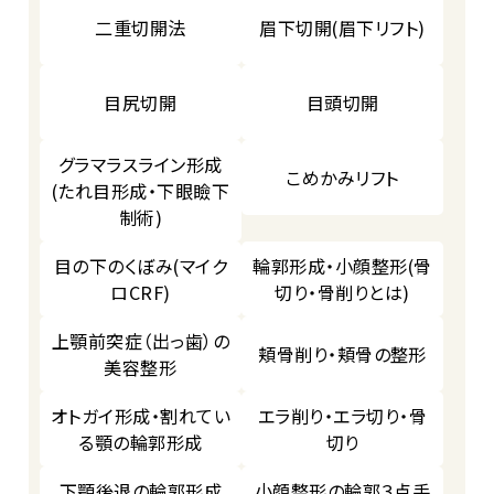
二重切開法
眉下切開(眉下リフト)
目尻切開
目頭切開
グラマラスライン形成
こめかみリフト
(たれ目形成・下眼瞼下
制術)
目の下のくぼみ(マイク
輪郭形成・小顔整形(骨
ロCRF)
切り・骨削りとは)
上顎前突症（出っ歯）の
頬骨削り・頬骨の整形
美容整形
オトガイ形成・割れてい
エラ削り・エラ切り・骨
る顎の輪郭形成
切り
下顎後退の輪郭形成
小顔整形の輪郭３点手