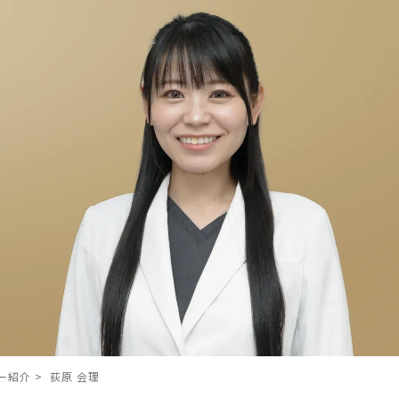
ー紹介
>
荻原 会理