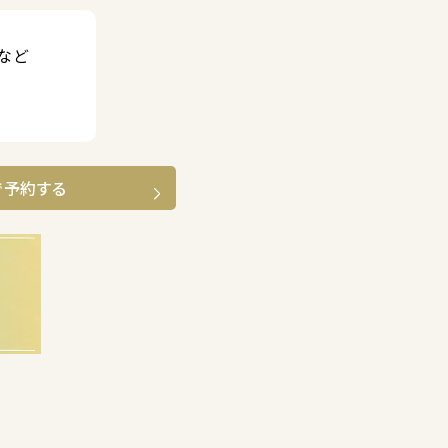
など
で予約する