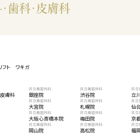
リフト
ワキガ
共立美容外科
共立美容外科
共立
・皮膚科
銀座院
渋谷院
立
共立美容外科
共立美容外科
共立
大宮院
札幌院
仙
共立美容外科
共立美容外科
共立
大阪心斎橋本院
梅田院
京
共立美容外科
共立美容外科
共立
岡山院
高松院
福