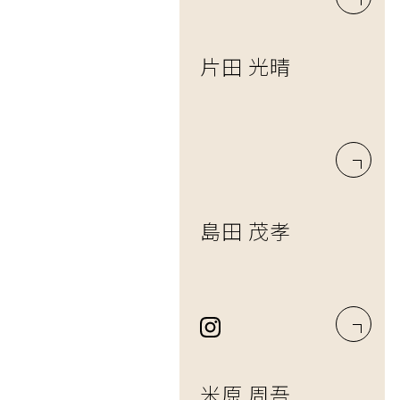
片田 光晴
島田 茂孝
米原 周吾