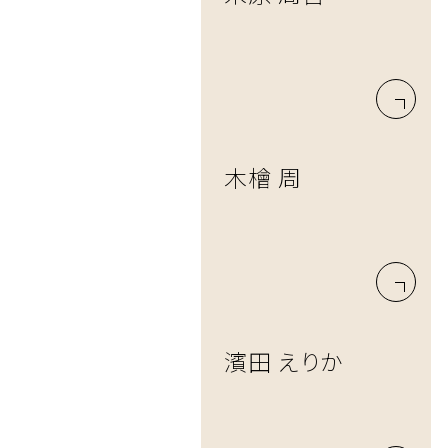
木檜 周
濱田 えりか