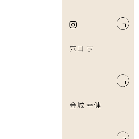
穴口 亨
金城 幸健