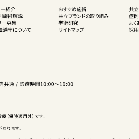
ター紹介
おすすめ施術
共立
別施術解説
共立ブランドの
取り組み
症例
ター募集
学術研究
よく
法遵守に
ついて
サイトマップ
採用
院共通 / 診療時間10:00〜19:00
療（保険適用外）です。
あります。