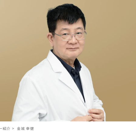
ー紹介
>
金城 幸健