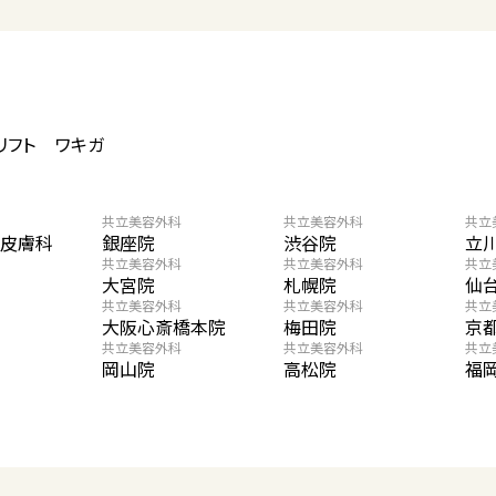
リフト
ワキガ
共立美容外科
共立美容外科
共立
・皮膚科
銀座院
渋谷院
立
共立美容外科
共立美容外科
共立
大宮院
札幌院
仙
共立美容外科
共立美容外科
共立
大阪心斎橋本院
梅田院
京
共立美容外科
共立美容外科
共立
岡山院
高松院
福