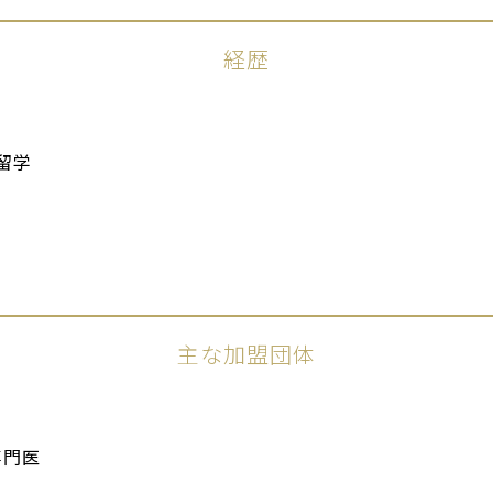
経歴
留学
主な加盟団体
専門医