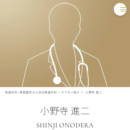
美容外科・美容整形なら共立美容外科
>
ドクター紹介
>
小野寺 進二
小野寺 進二
SHINJI ONODERA