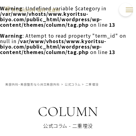
Warning
: Undefined variable $category in
/var/www/vhosts/www.kyoritsu-
biyo.com/public_html/wordpress/wp-
content/themes/column/tag.php
on line
13
Warning
: Attempt to read property "term_id" on
null in
/var/www/vhosts/www.kyoritsu-
biyo.com/public_html/wordpress/wp-
content/themes/column/tag.php
on line
13
美容外科・美容整形なら共立美容外科
>
公式コラム
>
二重埋没
COLUMN
公式コラム - 二重埋没