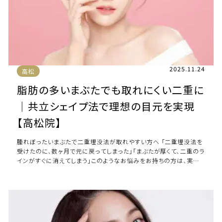
2025.11.24
高松
脂肪の多いまぶたでも取れにくい二重に
｜共立シェイプ法で理想の目元を実現
【高松院】
腫れぼったいまぶたで二重埋没法が取れやすい方へ 「二重埋没法を
受けたのに、数ヶ月で元に戻ってしまった」「まぶたが厚くて、二重のラ
インがすぐに消えてしまう」このようなお悩みをお持ちの方は、実は
少なくありません。 特に、まぶ […]