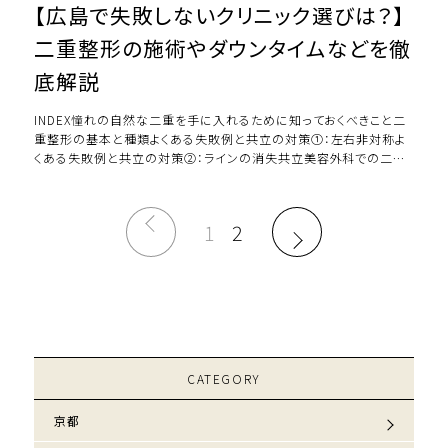
【広島で失敗しないクリニック選びは？】
二重整形の施術やダウンタイムなどを徹
底解説
INDEX憧れの自然な二重を手に入れるために知っておくべきこと二
重整形の基本と種類よくある失敗例と共立の対策①：左右非対称よ
くある失敗例と共立の対策②：ラインの消失共立美容外科での二重
整形の様子を動画で紹介よくある失敗例 […]
1
2
CATEGORY
京都