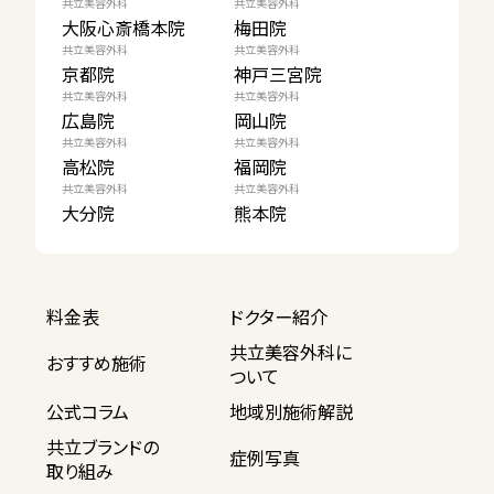
共立美容外科
共立美容外科
大阪心斎橋本院
梅田院
共立美容外科
共立美容外科
京都院
神戸三宮院
共立美容外科
共立美容外科
広島院
岡山院
共立美容外科
共立美容外科
高松院
福岡院
共立美容外科
共立美容外科
大分院
熊本院
料金表
ドクター紹介
共立美容外科に
おすすめ施術
ついて
公式コラム
地域別施術解説
共立ブランドの
症例写真
取り組み