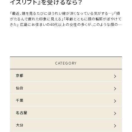
イスリフト』を受けるなら？
「最近、鏡を見るたびにほうれい線が深くなっている気がする…」「頬
がたるんで疲れた印象に見える」「年齢とともに顔の輪郭がぼやけて
きた」 広島にお住まいの40代以上の女性の多くが、このような顔のた
るみやしわの悩みを抱えていま […]
CATEGORY
京都
仙台
千葉
名古屋
大分