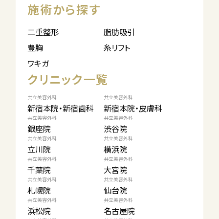
施術から探す
二重整形
脂肪吸引
豊胸
糸リフト
ワキガ
クリニック一覧
共立美容外科
共立美容外科
新宿本院・新宿歯科
新宿本院・皮膚科
共立美容外科
共立美容外科
銀座院
渋谷院
共立美容外科
共立美容外科
立川院
横浜院
共立美容外科
共立美容外科
千葉院
大宮院
共立美容外科
共立美容外科
札幌院
仙台院
共立美容外科
共立美容外科
浜松院
名古屋院