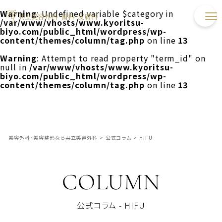
Warning
: Undefined variable $category in
/var/www/vhosts/www.kyoritsu-
biyo.com/public_html/wordpress/wp-
content/themes/column/tag.php
on line
13
Warning
: Attempt to read property "term_id" on
null in
/var/www/vhosts/www.kyoritsu-
biyo.com/public_html/wordpress/wp-
content/themes/column/tag.php
on line
13
美容外科・美容整形なら共立美容外科
>
公式コラム
>
HIFU
COLUMN
公式コラム - HIFU