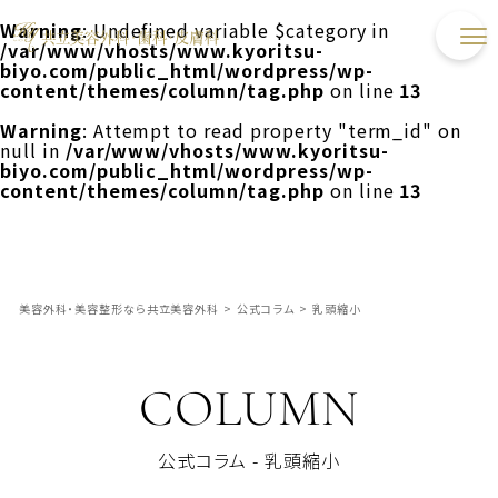
Warning
: Undefined variable $category in
/var/www/vhosts/www.kyoritsu-
biyo.com/public_html/wordpress/wp-
content/themes/column/tag.php
on line
13
Warning
: Attempt to read property "term_id" on
null in
/var/www/vhosts/www.kyoritsu-
biyo.com/public_html/wordpress/wp-
content/themes/column/tag.php
on line
13
美容外科・美容整形なら共立美容外科
>
公式コラム
>
乳頭縮小
COLUMN
公式コラム - 乳頭縮小