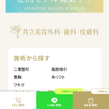
施術から探す
二重整形
脂肪吸引
豊胸
糸リフト
ワキガ
クリニック一覧
ご相談はこちら
ご予約は
共立美容外科
共立美容外科
TEL予約
LINE予約
WEB予約
新宿本院・新宿歯科
新宿本院・皮膚科