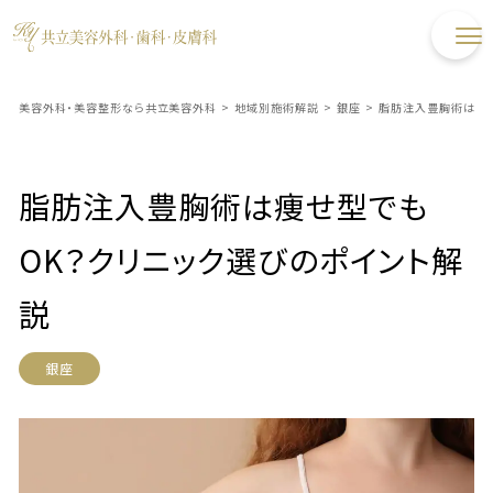
美容外科・美容整形なら共立美容外科
>
地域別施術解説
>
銀座
>
脂肪注入豊胸術は痩せ
脂肪注入豊胸術は痩せ型でも
OK？クリニック選びのポイント解
説
銀座