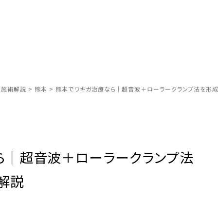
別施術解説
>
熊本
>
熊本でワキガ治療なら｜超音波＋ローラークランプ法を形
ら｜超音波＋ローラークランプ法
解説