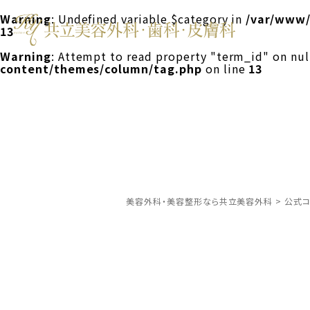
Warning
: Undefined variable $category in
/var/www/
13
Warning
: Attempt to read property "term_id" on nul
content/themes/column/tag.php
on line
13
美容外科・美容整形なら共立美容外科
>
公式コ