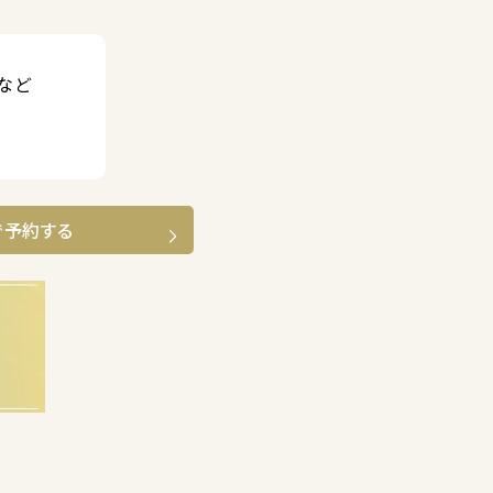
など
で予約する