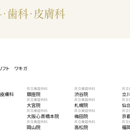
リフト
ワキガ
共立美容外科
共立美容外科
共立
・皮膚科
銀座院
渋谷院
立
共立美容外科
共立美容外科
共立
大宮院
札幌院
仙
共立美容外科
共立美容外科
共立
大阪心斎橋本院
梅田院
京
共立美容外科
共立美容外科
共立
岡山院
高松院
福