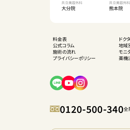
共立美容外科
共立美容外科
大分院
熊本院
料金表
ドク
公式コラム
地域
施術の流れ
モニ
プライバシー
ポリシー
薬機
0120-500-340
全