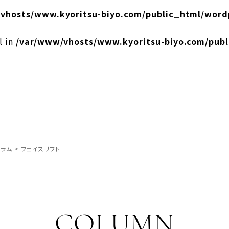
vhosts/www.kyoritsu-biyo.com/public_html/word
l in
/var/www/vhosts/www.kyoritsu-biyo.com/pub
ラム
>
フェイスリフト
COLUMN