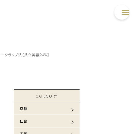
ークランプ法【共立美容外科】
CATEGORY
京都
仙台
千葉