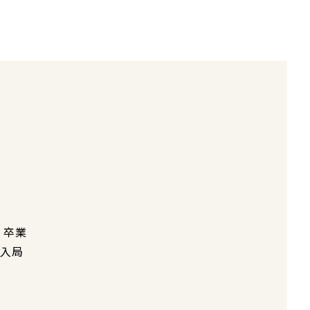
 卒業
科入局