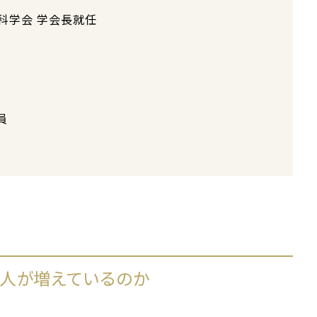
外科学会 学会長就任
員
人が増えているのか