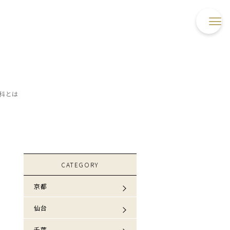
科とは
CATEGORY
京都
仙台
千葉