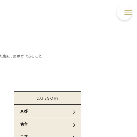
た髪に、医療ができること
CATEGORY
京都
仙台
千葉