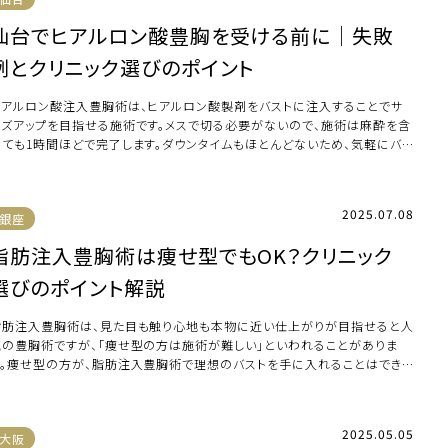
仙台でヒアルロン酸豊胸を受ける前に｜失敗
例とクリニック選びのポイント
ヒアルロン酸注入豊胸術は、ヒアルロン酸製剤をバストに注入することでサ
イズアップを目指せる施術です。メスで切る必要がないので、施術は麻酔を含
めても1時間ほどで完了します。ダウンタイムもほとんどないため、気軽にバス
アップが […]
2025.07.08
銀座
脂肪注入豊胸術は痩せ型でもOK？クリニック
選びのポイント解説
脂肪注入豊胸術は、見た目も触り心地も本物に近い仕上がりが目指せると人
気の豊胸術ですが、「痩せ型の方は施術が難しい」といわれることがありま
す。痩せ型の方が、脂肪注入豊胸術で理想のバストを手に入れることはできる
でしょうか。 […]
2025.05.05
大阪