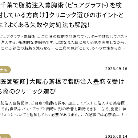
【千葉で脂肪注入豊胸術（ピュアグラフト）を検
討している方向け】クリニック選びのポイントと
は？よくある失敗や対処法も解説！
ピュアグラフト豊胸術は、ご自身の脂肪を特殊なフィルターで精製してバスト
に注入する、先進的な豊胸術です。自然な見た目と触り心地を実現しながら、
気になる部位の脂肪を減らせる一石二鳥の施術として、多くの女性から支
…]
2025.09.16
大阪
【医師監修】大阪心斎橋で脂肪注入豊胸を受け
る際のクリニック選び
脂肪注入豊胸術は、ご自身の脂肪を採取・加工してバストに注入する美容医
療です。自然なバストアップと同時に形の改善も期待できる一方で、施術に伴
うリスクについても理解しておく必要があります。 この記事では心斎橋エリア
脂肪注入 […]
2025.08.14
仙台