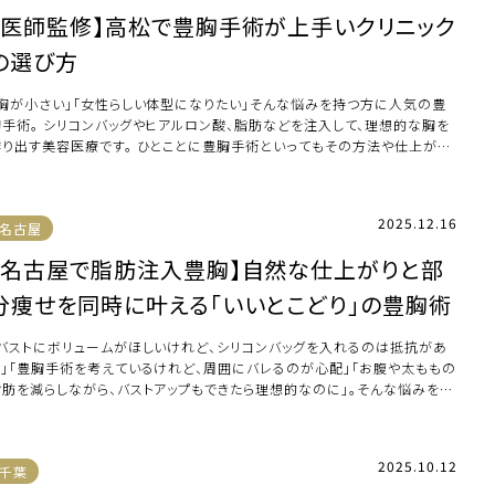
【医師監修】高松で豊胸手術が上手いクリニック
の選び方
「胸が小さい」「女性らしい体型になりたい」そんな悩みを持つ方に人気の豊
胸手術。 シリコンバッグやヒアルロン酸、脂肪などを注入して、理想的な胸を
作り出す美容医療です。 ひとことに豊胸手術といってもその方法や仕上がり
クリニ […]
2025.12.16
名古屋
【名古屋で脂肪注入豊胸】自然な仕上がりと部
分痩せを同時に叶える「いいとこどり」の豊胸術
「バストにボリュームがほしいけれど、シリコンバッグを入れるのは抵抗があ
る」「豊胸手術を考えているけれど、周囲にバレるのが心配」「お腹や太ももの
脂肪を減らしながら、バストアップもできたら理想的なのに」。そんな悩みを抱
てい […]
2025.10.12
千葉