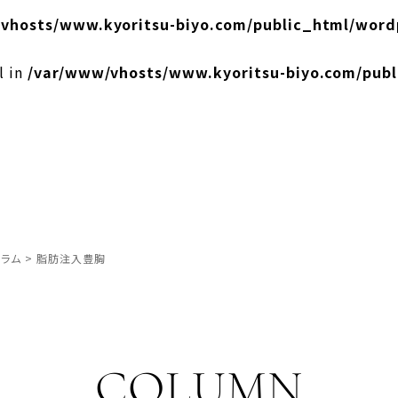
vhosts/www.kyoritsu-biyo.com/public_html/word
l in
/var/www/vhosts/www.kyoritsu-biyo.com/pub
ラム
>
脂肪注入豊胸
COLUMN