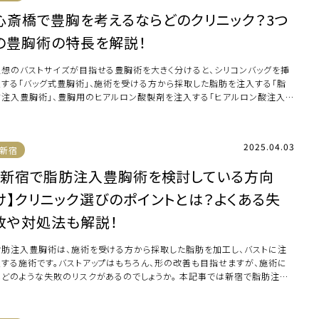
心斎橋で豊胸を考えるならどのクリニック？3つ
の豊胸術の特長を解説！
理想のバストサイズが目指せる豊胸術を大きく分けると、シリコンバッグを挿
入する「バッグ式豊胸術」、施術を受ける方から採取した脂肪を注入する「脂
肪注入豊胸術」、豊胸用のヒアルロン酸製剤を注入する「ヒアルロン酸注入豊
術」の3 […]
2025.04.03
新宿
【新宿で脂肪注入豊胸術を検討している方向
け】クリニック選びのポイントとは？よくある失
敗や対処法も解説！
脂肪注入豊胸術は、施術を受ける方から採取した脂肪を加工し、バストに注
入する施術です。バストアップはもちろん、形の改善も目指せますが、施術に
はどのような失敗のリスクがあるのでしょうか。 本記事では新宿で脂肪注入
胸術を検討 […]