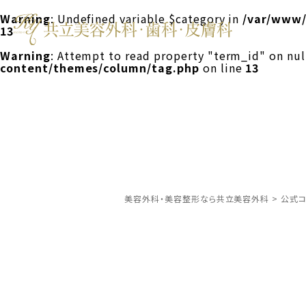
Warning
: Undefined variable $category in
/var/www/
13
Warning
: Attempt to read property "term_id" on nul
content/themes/column/tag.php
on line
13
美容外科・美容整形なら共立美容外科
>
公式コ