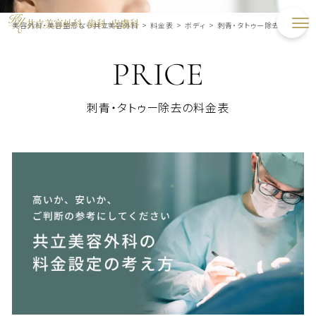
美容外科・美容整形なら共立美容外科
>
料金表
>
ボディ
>
刺青・タトゥー除去
PRICE
刺青・タトゥー除去の料金表