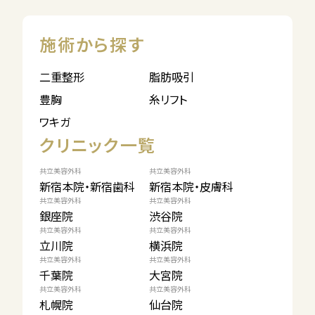
施術から探す
二重整形
脂肪吸引
豊胸
糸リフト
ワキガ
クリニック一覧
共立美容外科
共立美容外科
新宿本院・新宿歯科
新宿本院・皮膚科
共立美容外科
共立美容外科
銀座院
渋谷院
共立美容外科
共立美容外科
立川院
横浜院
共立美容外科
共立美容外科
千葉院
大宮院
共立美容外科
共立美容外科
札幌院
仙台院