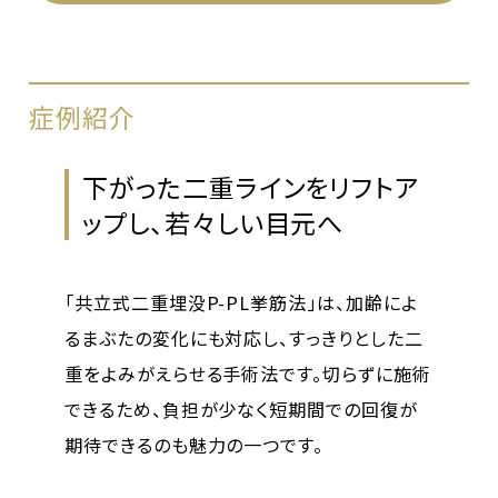
症例紹介
トア
狭い二重幅を解消し、ぱっちり
と華やかな目元へ
齢によ
独自の研究から生まれた「共立式二重埋没P-
とした二
PL挙筋法」なら、まぶたに点と点を結んで自
ずに施術
然なラインを形成し、短時間で理想の幅を実
回復が
現します。切開しないため痛みや負担を抑え、
より印象的な目元を手に入れたい方におすす
めです。