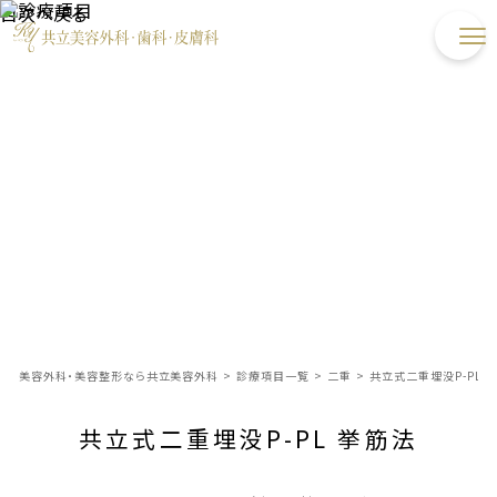
目次へ戻る
美容外科・美容整形なら共立美容外科
>
診療項目一覧
>
二重
>
共立式二重埋没P-PL 
共立式二重埋没P-PL 挙筋法