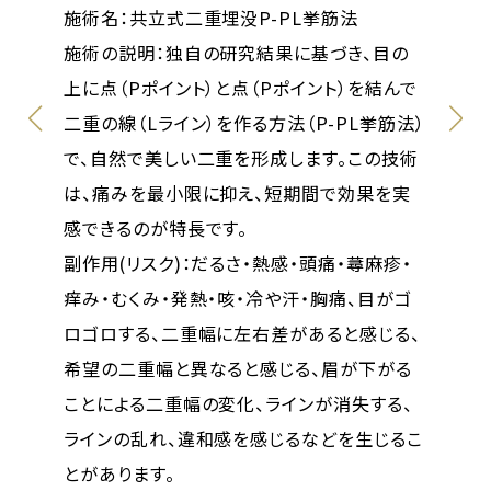
、目の
施術名：共立式二重埋没P-PL挙筋法
を結んで
施術の説明：独自の研究結果に基づき、目の
挙筋法）
上に点（Pポイント）と点（Pポイント）を結んで
この技術
二重の線（Lライン）を作る方法（P-PL挙筋法）
果を実
で、自然で美しい二重を形成します。この技術
は、痛みを最小限に抑え、短期間で効果を実
蕁麻疹・
感できるのが特長です。
目がゴ
副作用(リスク)：だるさ・熱感・頭痛・蕁麻疹・
感じる、
痒み・むくみ・発熱・咳・冷や汗・胸痛、目がゴ
下がる
ロゴロする、二重幅に左右差があると感じる、
する、
希望の二重幅と異なると感じる、眉が下がる
生じるこ
ことによる二重幅の変化、ラインが消失する、
ラインの乱れ、違和感を感じるなどを生じるこ