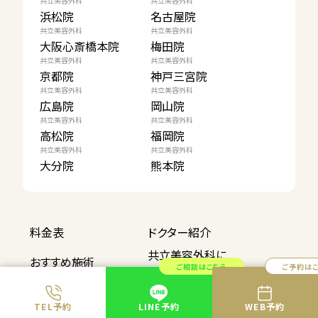
共立美容外科
共立美容外科
浜松院
名古屋院
共立美容外科
共立美容外科
大阪心斎橋本院
梅田院
共立美容外科
共立美容外科
京都院
神戸三宮院
共立美容外科
共立美容外科
広島院
岡山院
共立美容外科
共立美容外科
高松院
福岡院
共立美容外科
共立美容外科
大分院
熊本院
応募
料金表
ドクター紹介
フォームは
こちら
共立美容外科に
おすすめ施術
ご相談はこちら
ご予約は
ついて
公式コラム
地域別施術解説
TEL予約
LINE予約
WEB予約
共立ブランドの