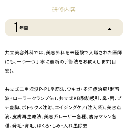
研修内容
1
年目
共立美容外科では、美容外科を未経験で入職された医師
にも、一つ一つ丁寧に最新の手術法をお教えします(目
安)。
共立式二重埋没P-PL挙筋法、ワキガ・多汗症治療「超音
波+ローラークランプ法」、共立式KB脂肪吸引、鼻・唇、プ
チ豊胸、ボトックス注射、エイジングケア(注入系)、美容点
滴、皮膚再生療法、美容系レーザー各種、痩身マシン各
種、発毛・育毛、ほくろ・しみ・入れ墨除去