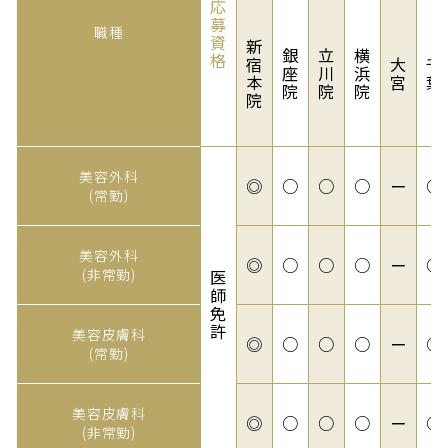
応
募
職種
資
新
銀
立
横
格
宿
大
千
座
川
浜
本
宮
葉
院
院
院
院
美容外科

◎
○
○
○
ー
○
(常勤)
美容外科

◎
○
○
○
ー
○
(非常勤)
医
師
免
許
美容皮膚科

◎
○
○
○
ー
○
(常勤)
美容皮膚科

◎
○
○
○
ー
○
(非常勤)