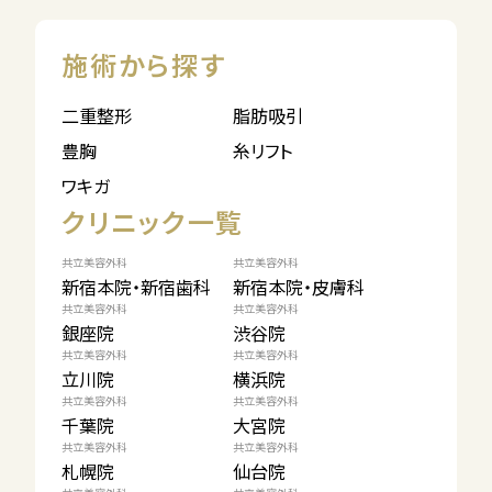
施術から探す
二重整形
脂肪吸引
豊胸
糸リフト
ワキガ
クリニック一覧
共立美容外科
共立美容外科
新宿本院・新宿歯科
新宿本院・皮膚科
共立美容外科
共立美容外科
銀座院
渋谷院
共立美容外科
共立美容外科
立川院
横浜院
共立美容外科
共立美容外科
千葉院
大宮院
共立美容外科
共立美容外科
札幌院
仙台院