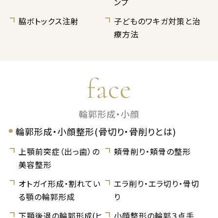
ンプ
脇ボトックス注射
子どものワキガ対策と治
療方法
face
輪郭形成・小顔
輪郭形成・小顔整形(骨切り・骨削りとは)
上顎前突症（出っ歯）の
頬骨削り・頬骨の整形
美容整形
オトガイ形成・割れてい
エラ削り・エラ切り・骨切
る顎の輪郭形成
り
下顎後退の輪郭形成(ヒ
小顔整形の輪郭３点手