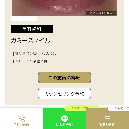
美容歯科
ガミースマイル
[ 標準料金(税込) ]
¥330,000
[ クリニック ]
新宿本院
この施術の詳細
カウンセリング予約
ご相談はこちら
ご予約は
セラミック矯正
TEL予約
LINE予約
WEB予約