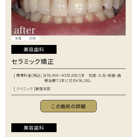
女性
20代
美容歯科
セラミック矯正
[ 標準料金(税込) ]
¥36,960～¥330,000/1本 別途：土台・仮歯・歯
根治療で1本に付き¥36,300。
[ クリニック ]
新宿本院
この施術の詳細
美容歯科