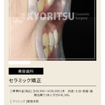
美容歯科
セラミック矯正
[ 標準料金(税込) ]
¥36,960～¥330,000/1本 別途：土台・仮歯・歯
根治療で1本に付き¥36,300。
[ クリニック ]
新宿本院