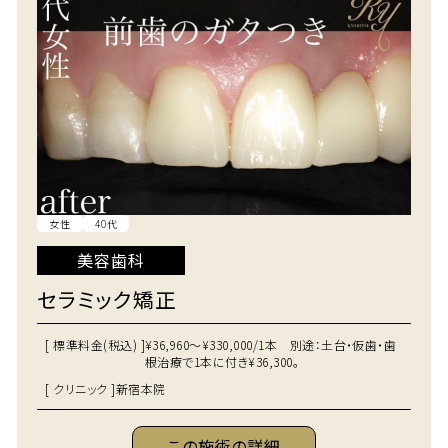
女性
40代
美容歯科
セラミック矯正
[ 標準料金(税込) ]
¥36,960～¥330,000/1本 別途：土台・仮歯・歯
根治療で1本に付き¥36,300。
[ クリニック ]
新宿本院
この施術の詳細