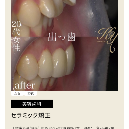
女性
20代
美容歯科
セラミック矯正
[ 標準料金(税込) ]
¥36,960～¥330,000/1本 別途：土台・仮歯・歯