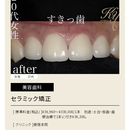
女性
20代
美容歯科
セラミック矯正
[ 標準料金(税込) ]
¥36,960～¥330,000/1本 別途：土台・仮歯・歯
根治療で1本に付き¥36,300。
[ クリニック ]
新宿本院