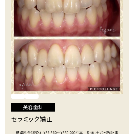
美容歯科
セラミック矯正
[ 標準料金(税込) ]
¥36,960～¥330,000/1本 別途：土台・仮歯・歯