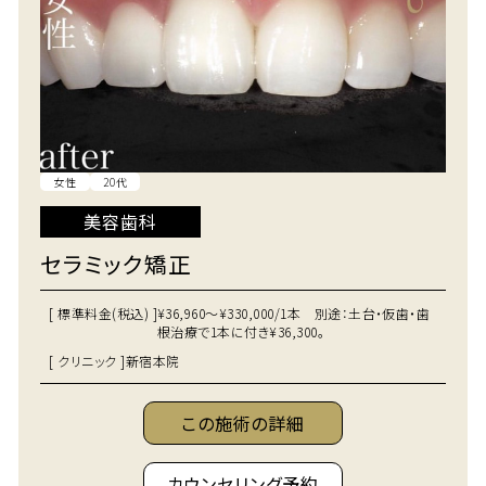
女性
20代
美容歯科
セラミック矯正
[ 標準料金(税込) ]
¥36,960～¥330,000/1本 別途：土台・仮歯・歯
根治療で1本に付き¥36,300。
[ クリニック ]
新宿本院
この施術の詳細
カウンセリング予約