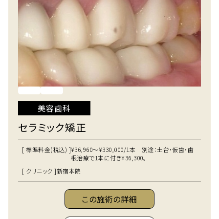
美容歯科
セラミック矯正
[ 標準料金(税込) ]
¥36,960～¥330,000/1本 別途：土台・仮歯・歯
根治療で1本に付き¥36,300。
[ クリニック ]
新宿本院
この施術の詳細