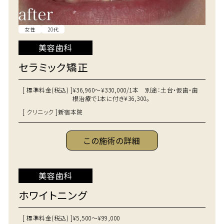
女性
20代
美容歯科
セラミック矯正
[ 標準料金(税込) ]
¥36,960～¥330,000/1本 別途：土台・仮歯・歯
根治療で1本に付き¥36,300。
[ クリニック ]
新宿本院
この施術の詳細
美容歯科
ホワイトニング
[ 標準料金(税込) ]
¥5,500～¥99,000