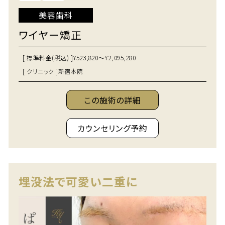
美容歯科
ワイヤー矯正
[ 標準料金(税込) ]
¥523,820～¥2,095,280
[ クリニック ]
新宿本院
この施術の詳細
カウンセリング予約
埋没法で可愛い二重に