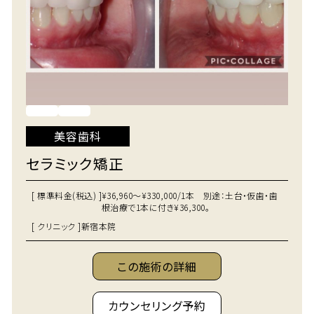
美容歯科
セラミック矯正
[ 標準料金(税込) ]
¥36,960～¥330,000/1本 別途：土台・仮歯・歯
根治療で1本に付き¥36,300。
[ クリニック ]
新宿本院
この施術の詳細
カウンセリング予約