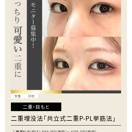
女性
20代
二重・目もと
二重埋没法「共立式二重P-PL挙筋法」
[ 標準料金(税込) ]
¥66,000（両目）～¥286,000（両目）