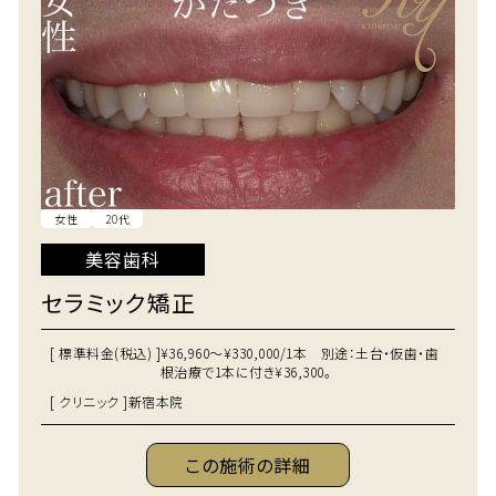
女性
20代
美容歯科
セラミック矯正
[ 標準料金(税込) ]
¥36,960～¥330,000/1本 別途：土台・仮歯・歯
根治療で1本に付き¥36,300。
[ クリニック ]
新宿本院
この施術の詳細