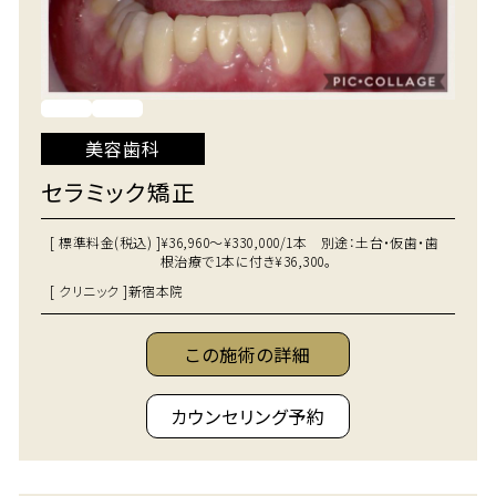
美容歯科
セラミック矯正
[ 標準料金(税込) ]
¥36,960～¥330,000/1本 別途：土台・仮歯・歯
根治療で1本に付き¥36,300。
[ クリニック ]
新宿本院
この施術の詳細
カウンセリング予約