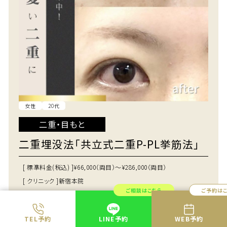
女性
20代
二重・目もと
二重埋没法「共立式二重P-PL挙筋法」
[ 標準料金(税込) ]
¥66,000（両目）～¥286,000（両目）
[ クリニック ]
新宿本院
ご相談はこちら
ご予約は
この施術の詳細
TEL予約
LINE予約
WEB予約