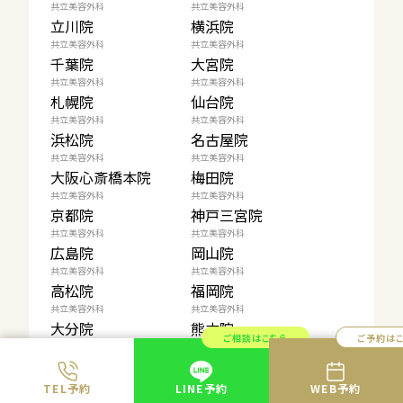
共立美容外科
共立美容外科
立川院
横浜院
共立美容外科
共立美容外科
千葉院
大宮院
共立美容外科
共立美容外科
札幌院
仙台院
共立美容外科
共立美容外科
浜松院
名古屋院
共立美容外科
共立美容外科
大阪心斎橋本院
梅田院
共立美容外科
共立美容外科
京都院
神戸三宮院
共立美容外科
共立美容外科
広島院
岡山院
共立美容外科
共立美容外科
高松院
福岡院
共立美容外科
共立美容外科
大分院
熊本院
ご相談はこちら
ご予約は
TEL予約
LINE予約
WEB予約