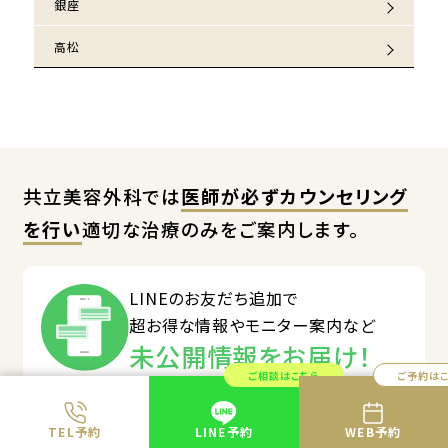
銀座
高松
共立美容外科では
医師が必ずカウンセリング
を行い
適切な治療のみをご案内します。
LINEのお友だち追加で
超お得な情報やモニター案内など
未公開情報をお届け！
ご相談はこちら
ご予約は
TELで予約する
TEL予約
LINE予約
WEB予約