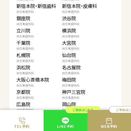
新宿本院・新宿歯科
新宿本院・皮膚科
共立美容外科
共立美容外科
銀座院
渋谷院
共立美容外科
共立美容外科
立川院
横浜院
共立美容外科
共立美容外科
千葉院
大宮院
共立美容外科
共立美容外科
札幌院
仙台院
共立美容外科
共立美容外科
浜松院
名古屋院
共立美容外科
共立美容外科
大阪心斎橋本院
梅田院
共立美容外科
共立美容外科
京都院
神戸三宮院
共立美容外科
共立美容外科
広島院
岡山院
ご相談はこちら
ご予約は
共立美容外科
共立美容外科
高松院
福岡院
共立美容外科
共立美容外科
TEL予約
LINE予約
WEB予約
大分院
熊本院