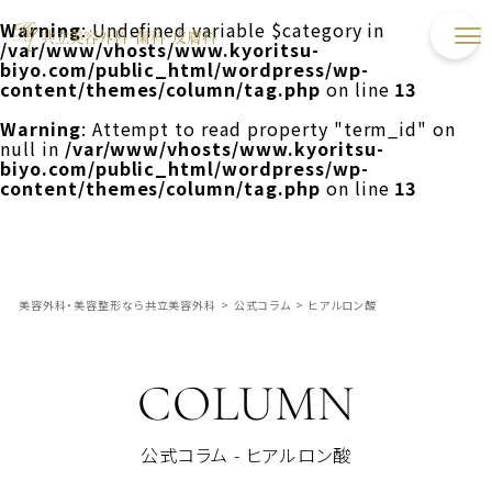
Warning
: Undefined variable $category in
/var/www/vhosts/www.kyoritsu-
biyo.com/public_html/wordpress/wp-
content/themes/column/tag.php
on line
13
Warning
: Attempt to read property "term_id" on
null in
/var/www/vhosts/www.kyoritsu-
biyo.com/public_html/wordpress/wp-
content/themes/column/tag.php
on line
13
美容外科・美容整形なら共立美容外科
>
公式コラム
>
ヒアルロン酸
COLUMN
公式コラム - ヒアルロン酸