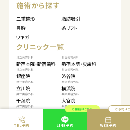
施術から探す
二重整形
脂肪吸引
豊胸
糸リフト
ワキガ
クリニック一覧
共立美容外科
共立美容外科
新宿本院・新宿歯科
新宿本院・皮膚科
共立美容外科
共立美容外科
銀座院
渋谷院
共立美容外科
共立美容外科
立川院
横浜院
共立美容外科
共立美容外科
千葉院
大宮院
共立美容外科
共立美容外科
ご相談はこちら
ご予約は
札幌院
仙台院
共立美容外科
共立美容外科
浜松院
名古屋院
TEL予約
LINE予約
WEB予約