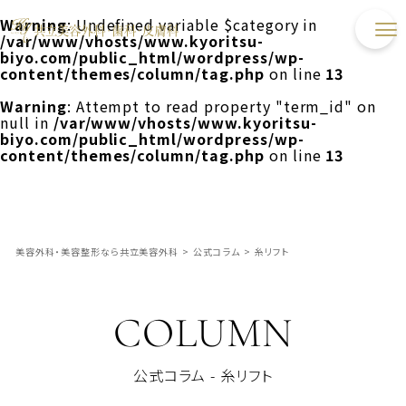
Warning
: Undefined variable $category in
/var/www/vhosts/www.kyoritsu-
biyo.com/public_html/wordpress/wp-
content/themes/column/tag.php
on line
13
Warning
: Attempt to read property "term_id" on
null in
/var/www/vhosts/www.kyoritsu-
biyo.com/public_html/wordpress/wp-
content/themes/column/tag.php
on line
13
美容外科・美容整形なら共立美容外科
>
公式コラム
>
糸リフト
COLUMN
公式コラム - 糸リフト