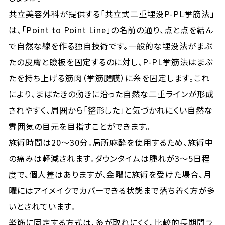
共立美容外科が提供する「共立式二重埋没P-PL挙筋法」
は、「Point to Point Line」の名前の通り、点と点を結ん
で自然な線を作る独自技術です。一般的な埋没法がまぶ
たの皮膚と瞼板を固定するのに対し、P-PL挙筋法はまぶ
たを持ち上げる筋肉（挙筋腱膜）に糸を固定します。これ
により、まばたきの動きに沿った自然な二重ラインが形成
されやすく、周囲から「整形した」と気づかれにくい自然な
雰囲気の目元を目指すことができます。
施術時間は20〜30分。局所麻酔を使用するため、施術中
の痛みは軽減されます。ダウンタイムは腫れが3〜5日程
度で、個人差はありますが、金曜に施術を受けた場合、月
曜にはアイメイクでカバーできる状態まで落ち着く方が多
いとされています。
挙筋に固定する方式は、糸が取れにくく、比較的長期間ラ