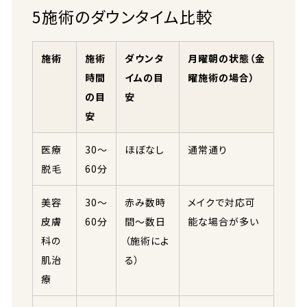
5施術のダウンタイム比較
施術
施術
ダウンタ
月曜朝の状態（金
時間
イムの目
曜施術の場合）
の目
安
安
医療
30〜
ほぼなし
通常通り
脱毛
60分
美容
30〜
赤み数時
メイクで対応可
皮膚
60分
間〜数日
能な場合が多い
科の
（施術によ
肌治
る）
療