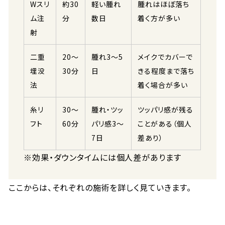
Wスリ
約30
軽い腫れ
腫れはほぼ落ち
ム注
分
数日
着く方が多い
射
二重
20〜
腫れ3〜5
メイクでカバーで
埋没
30分
日
きる程度まで落ち
法
着く場合が多い
糸リ
30〜
腫れ・ツッ
ツッパリ感が残る
フト
60分
パリ感3〜
ことがある（個人
7日
差あり）
※効果・ダウンタイムには個人差があります
ここからは、それぞれの施術を詳しく見ていきます。