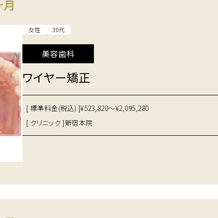
ヶ月
女性
30代
美容歯科
ワイヤー矯正
[ 標準料金(税込) ]
¥523,820～¥2,095,280
[ クリニック ]
新宿本院