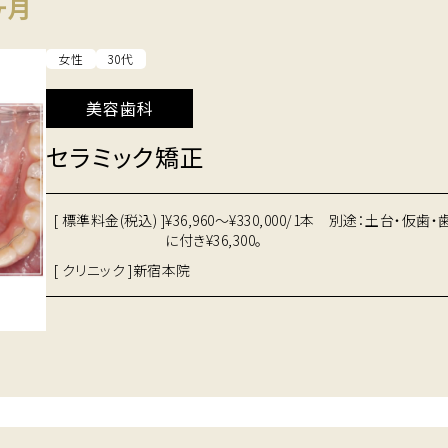
ヶ月
女性
30代
美容歯科
セラミック矯正
[ 標準料金(税込) ]
¥36,960～¥330,000/1本 別途：土台・仮
に付き¥36,300。
[ クリニック ]
新宿本院