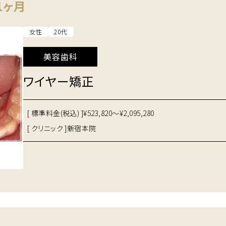
1ヶ月
女性
20代
美容歯科
ワイヤー矯正
[ 標準料金(税込) ]
¥523,820～¥2,095,280
[ クリニック ]
新宿本院