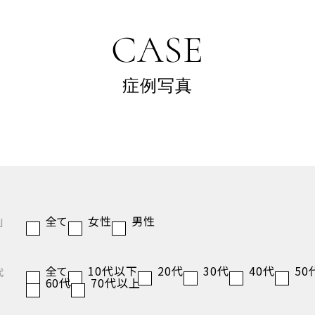
CASE
症例写真
全て
女性
男性
別
全て
10代以下
20代
30代
40代
50
代
60代
70代以上