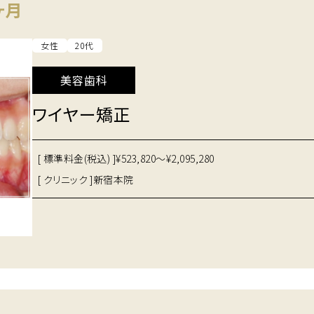
ヶ月
女性
20代
美容歯科
ワイヤー矯正
[ 標準料金(税込) ]
¥523,820～¥2,095,280
[ クリニック ]
新宿本院