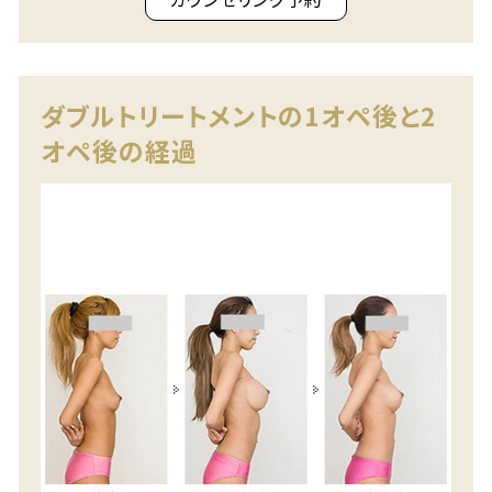
ダブルトリートメントの1オペ後と2
オペ後の経過