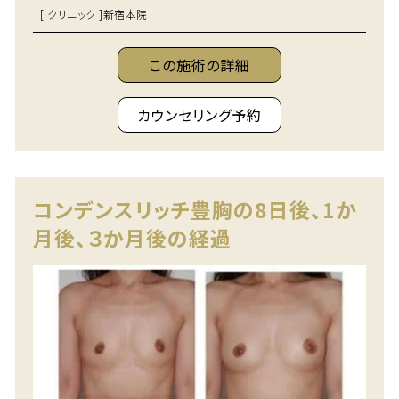
[ クリニック ]
新宿本院
この施術の詳細
カウンセリング予約
コンデンスリッチ豊胸の8日後、1か
月後、３か月後の経過