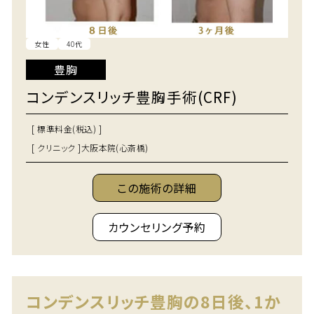
女性
40代
豊胸
コンデンスリッチ豊胸手術(CRF)
[ 標準料金(税込) ]
[ クリニック ]
大阪本院(心斎橋)
この施術の詳細
カウンセリング予約
コンデンスリッチ豊胸の8日後、1か