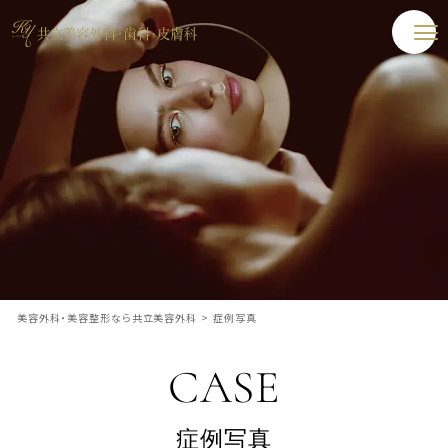
美容外科・美容整形なら共立美容外科
>
症例写真
CASE
症例写真