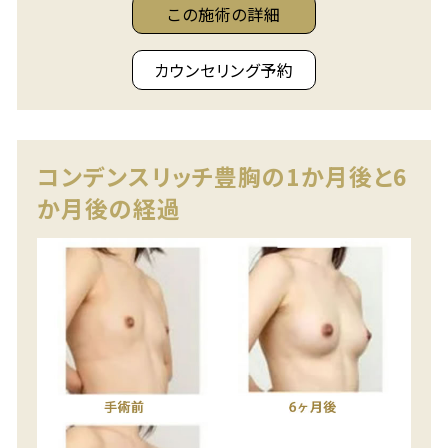
この施術の詳細
カウンセリング予約
コンデンスリッチ豊胸の1か月後と6
か月後の経過