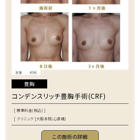
女性
40代
豊胸
コンデンスリッチ豊胸手術(CRF)
[ 標準料金(税込) ]
[ クリニック ]
大阪本院(心斎橋)
この施術の詳細