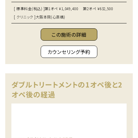
[ 標準料金(税込) ]
第1オペ ¥1,049,400 第2オペ ¥632,500
[ クリニック ]
大阪本院(心斎橋)
この施術の詳細
カウンセリング予約
ダブルトリートメントの1オペ後と2
オペ後の経過