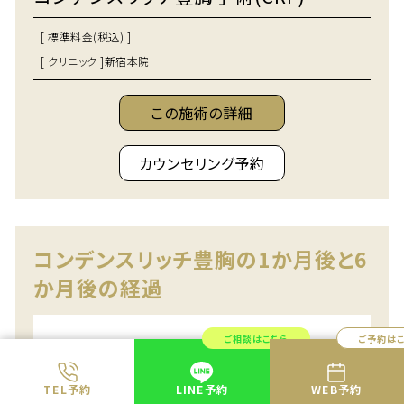
[ 標準料金(税込) ]
[ クリニック ]
新宿本院
この施術の詳細
カウンセリング予約
コンデンスリッチ豊胸の1か月後と6
か月後の経過
ご相談はこちら
ご予約は
TEL予約
LINE予約
WEB予約