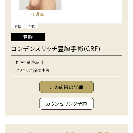
女性
20代
豊胸
コンデンスリッチ豊胸手術(CRF)
[ 標準料金(税込) ]
[ クリニック ]
新宿本院
この施術の詳細
カウンセリング予約