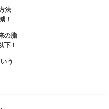
方法
減！
来の脂
以下！
という