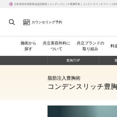
日本美容外科医師会認定医院 | コンデンスリッチ豊胸手術｜コンデンスリッチファット(C
カウンセリング予約
施術から
共立美容外科に
共立ブランドの
料
探す
ついて
取り組み
豊胸
TOP
脂肪注入豊胸術
コンデンスリッチ豊胸手