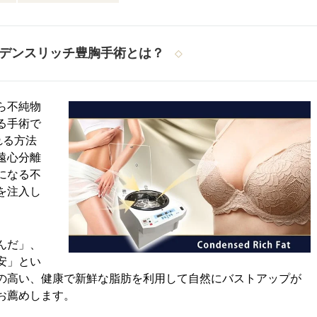
デンスリッチ豊胸手術とは？
ら不純物
る手術で
れる方法
遠心分離
になる不
を注入し
んだ」、
安」とい
の高い、健康で新鮮な脂肪を利用して自然にバストアップが
お薦めします。