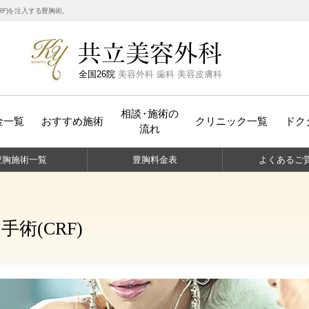
RF)を注入する豊胸術。
全国26院
美容外科 歯科 美容皮膚科
相
談
・
施術の
金一覧
おすすめ施術
クリニック一覧
ドク
流れ
豊胸
施術一覧
豊胸
料金表
よくある
ご
術(CRF)