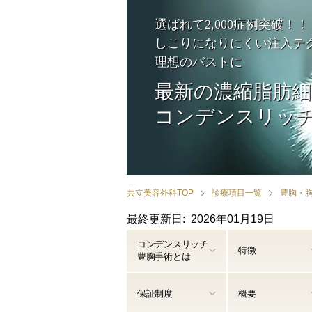
選ばれて2,000症例突破！！
しこりになりにくい注入テ
理想のバストに
最新の濃縮脂肪細
コンデンスリッ
共立美容外科TOP
診療項目一覧
豊胸・
最終更新日: 2026年01月19日
コンデンスリッチ
特徴
豊胸手術とは
保証制度
概要