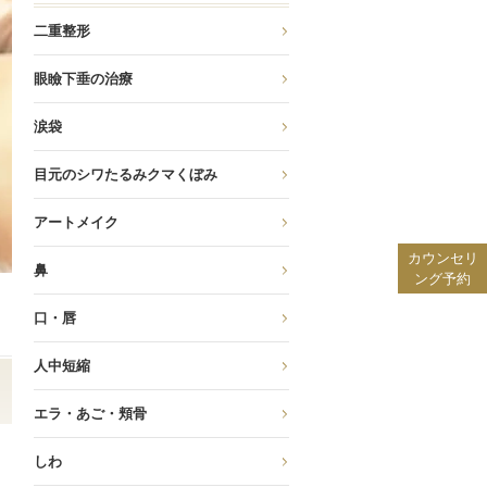
二重整形
眼瞼下垂の治療
涙袋
目元のシワたるみクマくぼみ
アートメイク
カウンセリ
鼻
ング
予約
口・唇
人中短縮
エラ・あご・頬骨
しわ