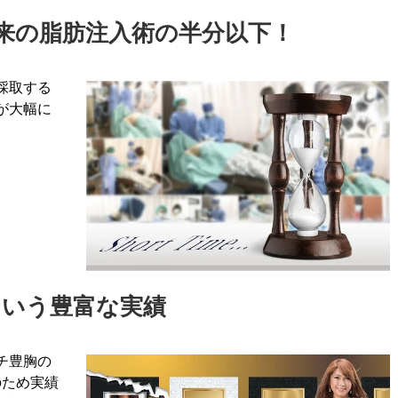
来の脂肪注入術の半分以下！
採取する
が大幅に
上という豊富な実績
チ豊胸の
のため実績