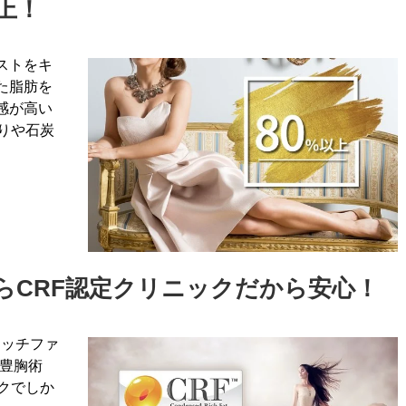
上！
ストをキ
た脂肪を
感が高い
りや石炭
らCRF認定クリニックだから安心！
リッチファ
チ豊胸術
クでしか