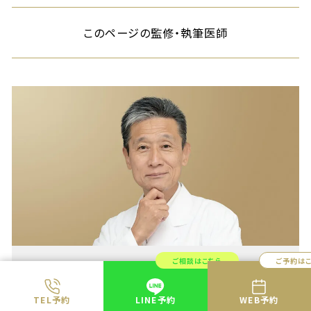
このページの監修・執筆医師
ご相談はこちら
ご予約は
第107回日本美容外科学会 学会長
厚生労働省【美容医療の適切な実施に関する検討会】構成員
TEL予約
LINE予約
WEB予約