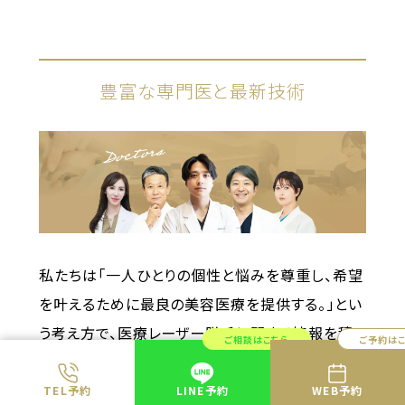
豊富な専門医と最新技術
私たちは「一人ひとりの個性と悩みを尊重し、希望
を叶えるために最良の美容医療を提供する。」とい
う考え方で、医療レーザー脱毛に関する情報を積
ご相談はこちら
ご予約は
極的に開示しています。
最新のレーザー機器の導入など、最新の技術と丁
TEL予約
LINE予約
WEB予約