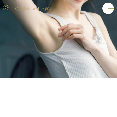
Deprecated
: str_replace(): Passing null to parameter
#3 ($subject) of type array|string is deprecated in
/var/www/vhosts/www.kyoritsu-
biyo.com/public_html/wordpress/wp-
content/themes/menu/includes/header.php
on
line
25
Deprecated
: str_replace(): Passing null to parameter
#3 ($subject) of type array|string is deprecated in
/var/www/vhosts/www.kyoritsu-
biyo.com/public_html/wordpress/wp-
content/themes/menu/includes/header.php
on
line
25