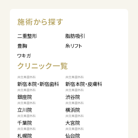
施術から探す
二重整形
脂肪吸引
豊胸
糸リフト
ワキガ
クリニック一覧
共立美容外科
共立美容外科
新宿本院・新宿歯科
新宿本院・皮膚科
共立美容外科
共立美容外科
銀座院
渋谷院
共立美容外科
共立美容外科
立川院
横浜院
共立美容外科
共立美容外科
千葉院
大宮院
共立美容外科
共立美容外科
札幌院
仙台院