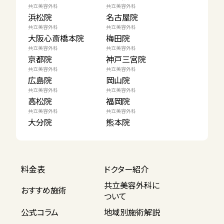
共立美容外科
共立美容外科
浜松院
名古屋院
共立美容外科
共立美容外科
大阪心斎橋本院
梅田院
共立美容外科
共立美容外科
京都院
神戸三宮院
共立美容外科
共立美容外科
広島院
岡山院
共立美容外科
共立美容外科
高松院
福岡院
共立美容外科
共立美容外科
大分院
熊本院
料金表
ドクター紹介
共立美容外科に
おすすめ施術
ついて
公式コラム
地域別施術解説