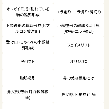
オトガイ形成・割れている
エラ削り・エラ切り・骨切り
顎の輪郭形成
下顎後退の輪郭形成(ヒア
小顔整形の輪郭３点手術
ルロン酸注射)
(顎先・エラ・頬骨)
受け口・しゃくれの小顔輪
フェイスリフト
郭形成
糸リフト
オリジオX
脂肪吸引
鼻の美容整形とは
鼻尖形成術(耳介軟骨移
鼻尖縮小(形成)手術
植)