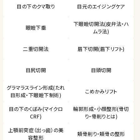
目の下のクマ取り
目元のエイジングケア
下眼瞼切開法(皮弁法・ハ
眼瞼下垂
ムラ法)
二重切開法
眉下切開(眉下リフト)
目尻切開
目頭切開
グラマラスライン形成(たれ
こめかみリフト
目形成・下眼瞼下制術)
目の下のくぼみ(マイクロ
輪郭形成・小顔整形(骨切
CRF)
り・骨削りとは)
上顎前突症（出っ歯）の美
頬骨削り・頬骨の整形
容整形