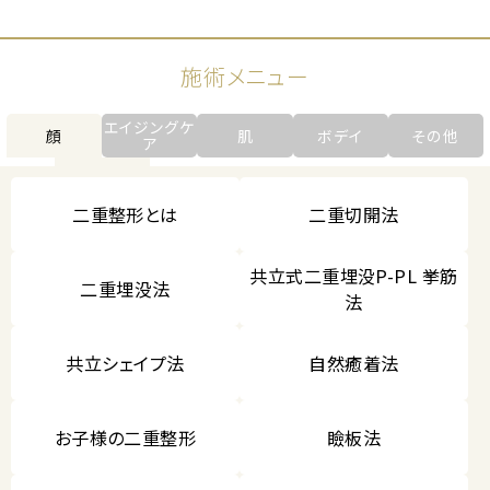
施術メニュー
エイジングケ
顔
肌
ボデイ
その他
ア
二重整形とは
二重切開法
共立式二重埋没P-PL 挙筋
二重埋没法
法
共立シェイプ法
自然癒着法
お子様の二重整形
瞼板法