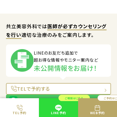
共立美容外科では
医師が必ずカウンセリング
を行い
適切な治療のみをご案内します。
LINEのお友だち追加で
超お得な情報やモニター案内など
未公開情報をお届け！
TELで予約する
ご相談はこちら
ご予約は
LINEで予約する
WEBで予約する
TEL予約
LINE予約
WEB予約