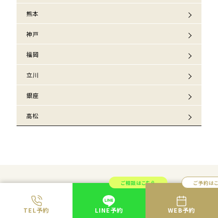
熊本
神戸
福岡
立川
銀座
高松
ご相談はこちら
ご予約は
共立美容外科では
医師が必ずカウンセリング
を行い
適切な治療のみをご案内します。
TEL予約
LINE予約
WEB予約