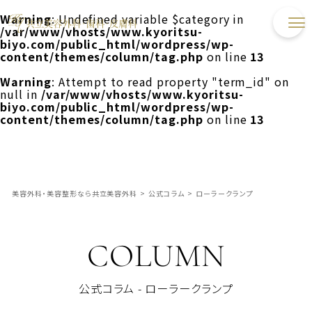
Warning
: Undefined variable $category in
/var/www/vhosts/www.kyoritsu-
biyo.com/public_html/wordpress/wp-
content/themes/column/tag.php
on line
13
Warning
: Attempt to read property "term_id" on
null in
/var/www/vhosts/www.kyoritsu-
biyo.com/public_html/wordpress/wp-
content/themes/column/tag.php
on line
13
美容外科・美容整形なら共立美容外科
>
公式コラム
>
ローラークランプ
COLUMN
公式コラム - ローラークランプ