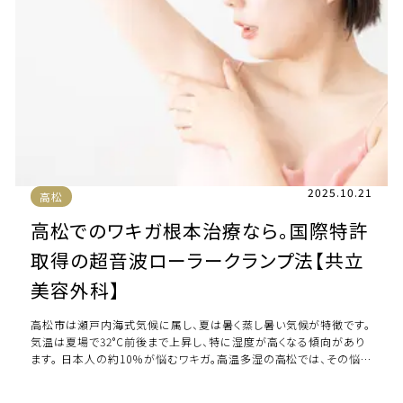
2025.10.21
高松
高松でのワキガ根本治療なら。国際特許
取得の超音波ローラークランプ法【共立
美容外科】
高松市は瀬戸内海式気候に属し、夏は暑く蒸し暑い気候が特徴です。
気温は夏場で32°C前後まで上昇し、特に湿度が高くなる傾向があり
ます。 日本人の約10％が悩むワキガ。高温多湿の高松では、その悩
みはより深刻になりがちです。 […]