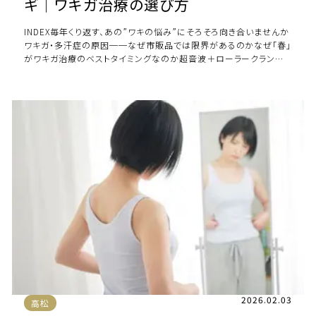
ギ｜ワキガ治療の選び方
INDEX毎年くり返す、あの”ワキの悩み”にそろそろ向き合いませんか
ワキガ・多汗症の原因──なぜ市販品では限界があるのかなぜ「春」
がワキガ治療のベストタイミングなのか超音波＋ローラークランプ
法── […]
2026.02.03
高松