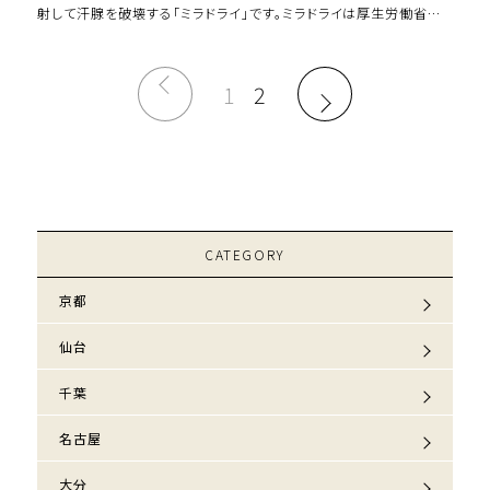
射して汗腺を破壊する「ミラドライ」です。ミラドライは厚生労働省か
ら認可を受けている、傷跡が残らな […]
1
2
CATEGORY
京都
仙台
千葉
名古屋
大分