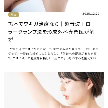
2025.12.21
熊本
熊本でワキガ治療なら｜超音波＋ロー
ラークランプ法を形成外科専門医が解
説
「ワキの汗やニオイが気になって、夏が来るのが憂うつ…」「制汗剤を
使っても一時的な対処にしかならない」「傷跡への配慮がある治療
で、ニオイや汗の軽減を目指したい」。このようなお悩みを抱えている
方は少なくありません。 ワキガや […]