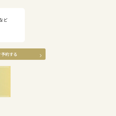
など
で予約する