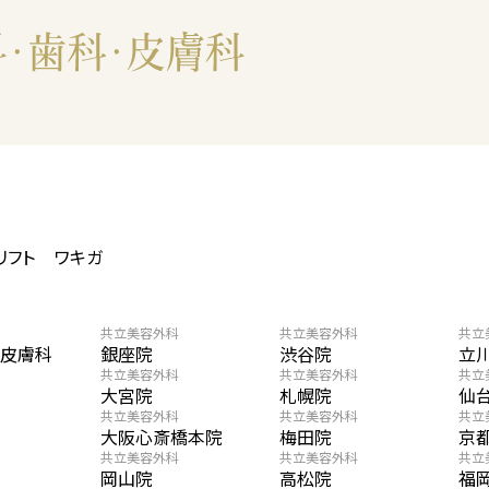
リフト
ワキガ
共立美容外科
共立美容外科
共立
・皮膚科
銀座院
渋谷院
立
共立美容外科
共立美容外科
共立
大宮院
札幌院
仙
共立美容外科
共立美容外科
共立
大阪心斎橋本院
梅田院
京
共立美容外科
共立美容外科
共立
岡山院
高松院
福