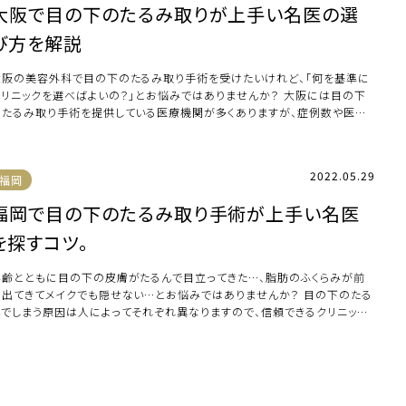
大阪で目の下のたるみ取りが上手い名医の選
び方を解説
大阪の美容外科で目の下のたるみ取り手術を受けたいけれど、「何を基準に
クリニックを選べばよいの？」とお悩みではありませんか？ 大阪には目の下
のたるみ取り手術を提供している医療機関が多くありますが、症例数や医師
キャリア、手 […]
2022.05.29
福岡
福岡で目の下のたるみ取り手術が上手い名医
を探すコツ。
年齢とともに目の下の皮膚がたるんで目立ってきた…、脂肪のふくらみが前
に出てきてメイクでも隠せない…とお悩みではありませんか？ 目の下のたる
んでしまう原因は人によってそれぞれ異なりますので、信頼できるクリニック
よる診療の […]