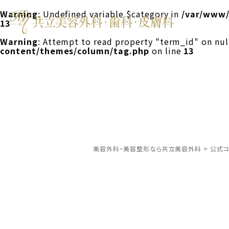
Warning
: Undefined variable $category in
/var/www/
13
Warning
: Attempt to read property "term_id" on nul
content/themes/column/tag.php
on line
13
美容外科・美容整形なら共立美容外科
>
公式コ