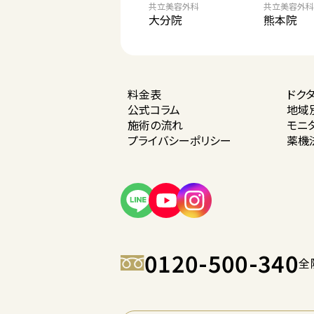
共立美容外科
共立美容外科
大分院
熊本院
料金表
ドク
公式コラム
地域
施術の流れ
モニ
プライバシー
ポリシー
薬機
0120-500-340
全