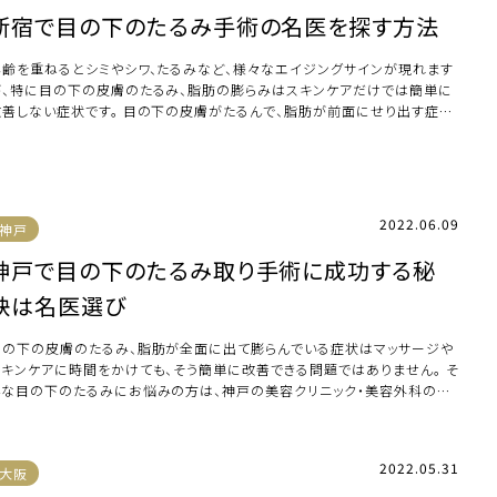
新宿で目の下のたるみ手術の名医を探す方法
年齢を重ねるとシミやシワ、たるみなど、様々なエイジングサインが現れます
が、特に目の下の皮膚のたるみ、脂肪の膨らみはスキンケアだけでは簡単に
改善しない症状です。 目の下の皮膚がたるんで、脂肪が前面にせり出す症状
、加齢によ […]
2022.06.09
神戸
神戸で目の下のたるみ取り手術に成功する秘
訣は名医選び
目の下の皮膚のたるみ、脂肪が全面に出て膨らんでいる症状はマッサージや
スキンケアに時間をかけても、そう簡単に改善できる問題ではありません。 そ
んな目の下のたるみにお悩みの方は、神戸の美容クリニック・美容外科のた
み取り手術 […]
2022.05.31
大阪