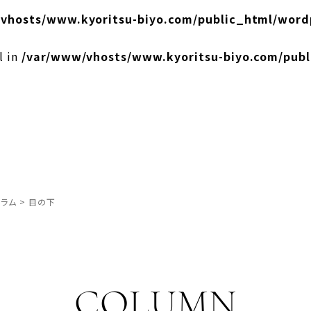
vhosts/www.kyoritsu-biyo.com/public_html/word
l in
/var/www/vhosts/www.kyoritsu-biyo.com/pub
ラム
>
目の下
COLUMN