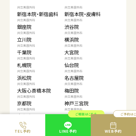
共立美容外科
共立美容外科
新宿本院・新宿歯科
新宿本院・皮膚科
共立美容外科
共立美容外科
銀座院
渋谷院
共立美容外科
共立美容外科
立川院
横浜院
共立美容外科
共立美容外科
千葉院
大宮院
共立美容外科
共立美容外科
札幌院
仙台院
共立美容外科
共立美容外科
浜松院
名古屋院
共立美容外科
共立美容外科
大阪心斎橋本院
梅田院
共立美容外科
共立美容外科
京都院
神戸三宮院
共立美容外科
共立美容外科
ご相談はこちら
ご予約は
広島院
岡山院
共立美容外科
共立美容外科
高松院
福岡院
TEL予約
LINE予約
WEB予約
共立美容外科
共立美容外科