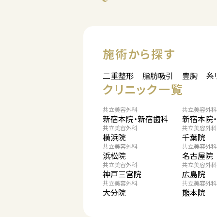
施術から探す
二重整形
脂肪吸引
豊胸
糸
クリニック一覧
共立美容外科
共立美容外科
新宿本院・新宿歯科
新宿本院
共立美容外科
共立美容外科
横浜院
千葉院
共立美容外科
共立美容外科
浜松院
名古屋院
共立美容外科
共立美容外科
神戸三宮院
広島院
共立美容外科
共立美容外科
大分院
熊本院