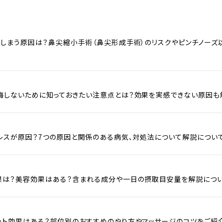
てしまう原因は？鼻尖縮小手術（鼻尖形成手術）のリスクやピンチノー
悔しないために知っておきたい注意点とは？効果を実感できない原因も
レスが原因？7つの原因と関係のある病気、対処法について解説につい
果は？美容効果はある？含まれる成分や一日の摂取目安量を解説につい
ット効果はある？部位別のおすすめのやり方やマッサージのコツをご紹