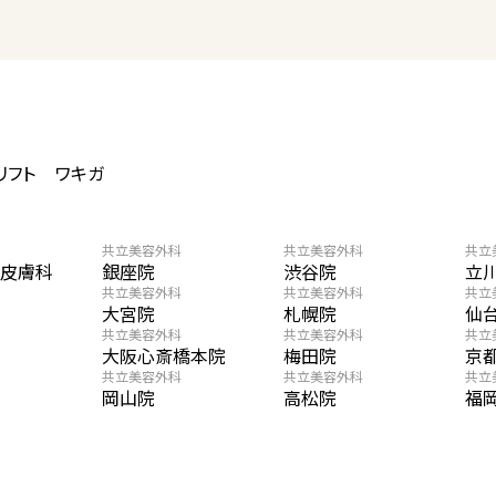
リフト
ワキガ
共立美容外科
共立美容外科
共立
・皮膚科
銀座院
渋谷院
立
共立美容外科
共立美容外科
共立
大宮院
札幌院
仙
共立美容外科
共立美容外科
共立
大阪心斎橋本院
梅田院
京
共立美容外科
共立美容外科
共立
岡山院
高松院
福