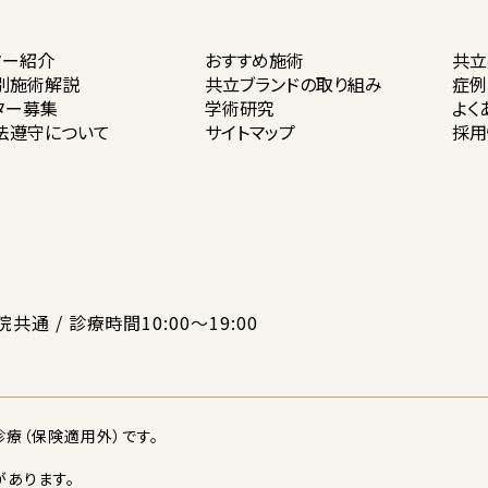
ター紹介
おすすめ施術
共立
別施術解説
共立ブランドの
取り組み
症例
ター募集
学術研究
よく
法遵守に
ついて
サイトマップ
採用
院共通 / 診療時間10:00〜19:00
療（保険適用外）です。
あります。