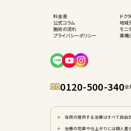
料金表
ドク
公式コラム
地域
施術の流れ
モニ
プライバシー
ポリシー
薬機
0120-500-340
全
当院の提供する治療はすべて自由診
治療の効果や仕上がりには個人差が