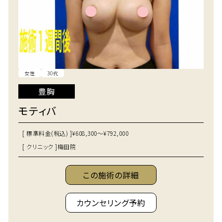
女性
30代
豊胸
モティバ
[ 標準料金(税込) ]
¥608,300～¥792,000
[ クリニック ]
梅田院
この施術の詳細
カウンセリング予約