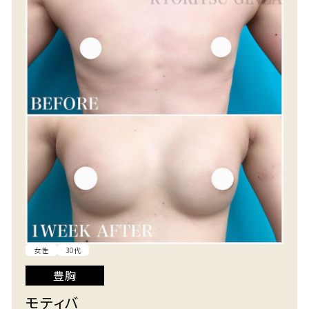
女性
30代
豊胸
モティバ