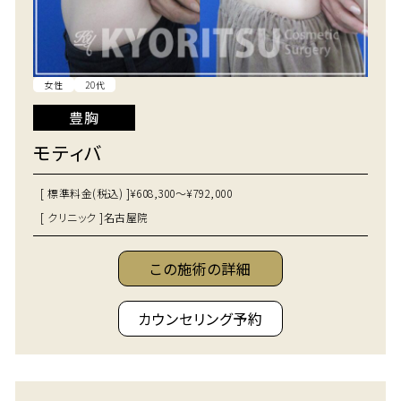
女性
20代
豊胸
モティバ
[ 標準料金(税込) ]
¥608,300～¥792,000
[ クリニック ]
名古屋院
この施術の詳細
カウンセリング予約