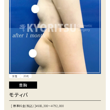
女性
20代
豊胸
モティバ
[ 標準料金(税込) ]
¥608,300～¥792,000