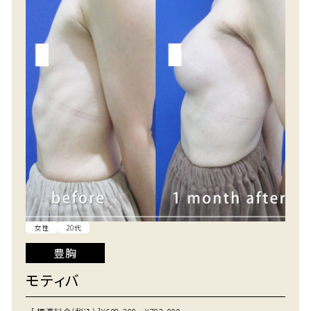
女性
20代
豊胸
モティバ