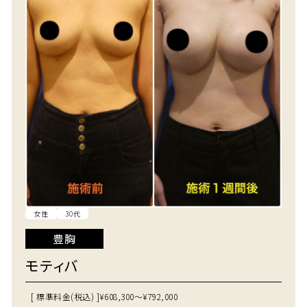
女性
30代
豊胸
モティバ
[ 標準料金(税込) ]
¥608,300～¥792,000