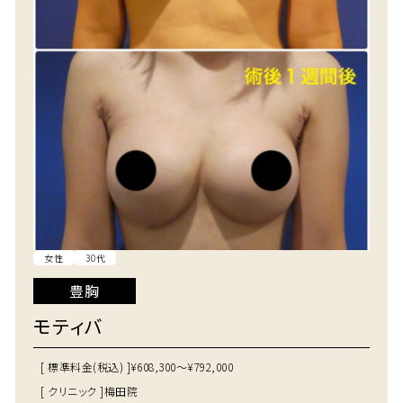
女性
30代
豊胸
モティバ
[ 標準料金(税込) ]
¥608,300～¥792,000
[ クリニック ]
梅田院