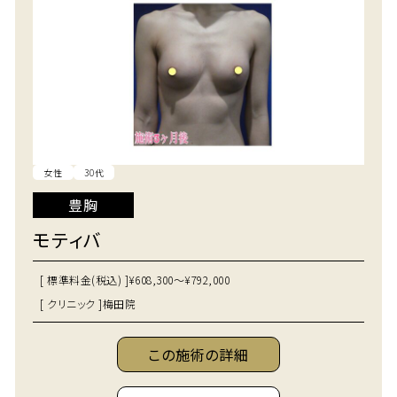
女性
30代
豊胸
モティバ
[ 標準料金(税込) ]
¥608,300～¥792,000
[ クリニック ]
梅田院
この施術の詳細