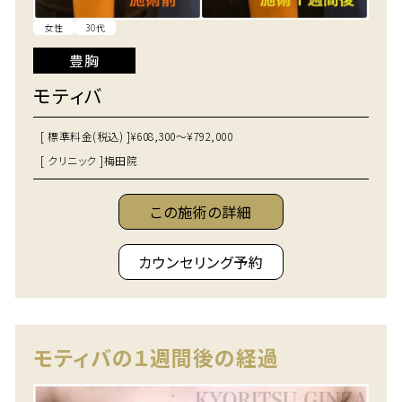
女性
30代
豊胸
モティバ
[ 標準料金(税込) ]
¥608,300～¥792,000
[ クリニック ]
梅田院
この施術の詳細
カウンセリング予約
モティバの１週間後の経過