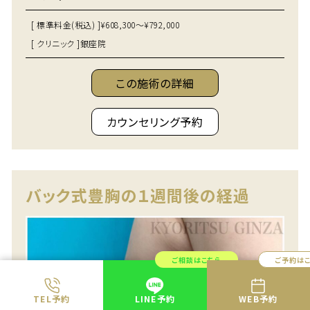
[ 標準料金(税込) ]
¥608,300～¥792,000
[ クリニック ]
銀座院
この施術の詳細
カウンセリング予約
バック式豊胸の１週間後の経過
ご相談はこちら
ご予約は
TEL予約
LINE予約
WEB予約