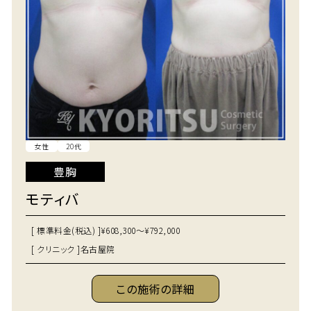
女性
20代
豊胸
モティバ
[ 標準料金(税込) ]
¥608,300～¥792,000
[ クリニック ]
名古屋院
この施術の詳細