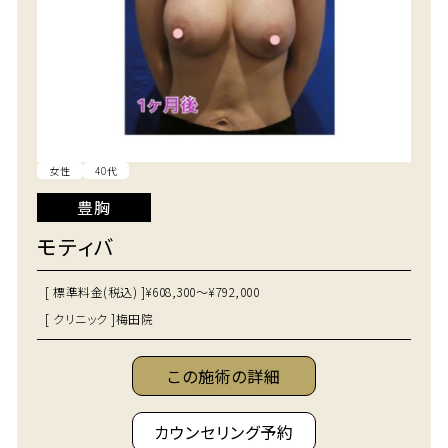
女性
40代
豊胸
モティバ
[ 標準料金(税込) ]
¥608,300～¥792,000
[ クリニック ]
梅田院
この施術の詳細
カウンセリング予約