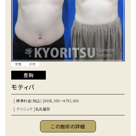
女性
20代
豊胸
モティバ
[ 標準料金(税込) ]
¥608,300～¥792,000
[ クリニック ]
名古屋院
この施術の詳細