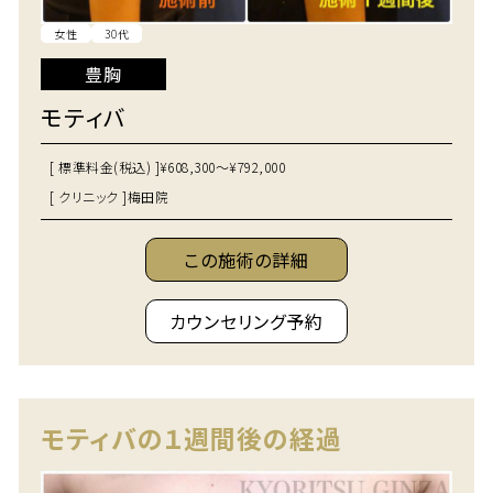
女性
30代
豊胸
モティバ
[ 標準料金(税込) ]
¥608,300～¥792,000
[ クリニック ]
梅田院
この施術の詳細
カウンセリング予約
モティバの１週間後の経過