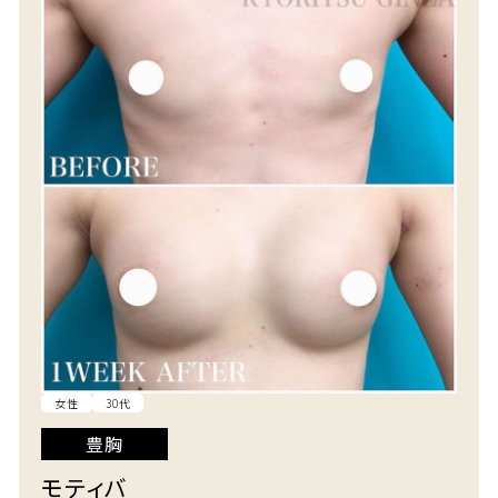
女性
30代
豊胸
モティバ