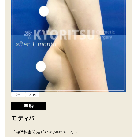
女性
20代
豊胸
モティバ
[ 標準料金(税込) ]
¥608,300～¥792,000