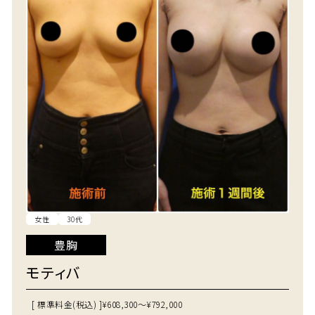
女性
30代
豊胸
モティバ
[ 標準料金(税込) ]
¥608,300～¥792,000