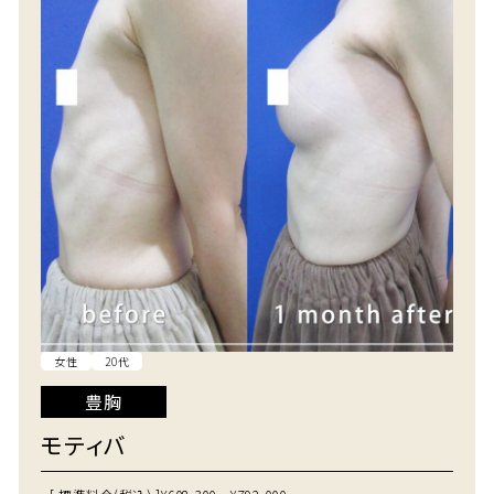
女性
20代
豊胸
モティバ