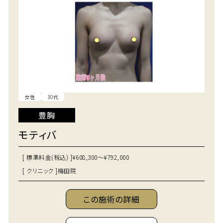
女性
30代
豊胸
モティバ
[ 標準料金(税込) ]
¥608,300～¥792,000
[ クリニック ]
梅田院
この施術の詳細