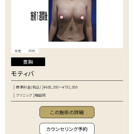
女性
40代
豊胸
モティバ
[ 標準料金(税込) ]
¥608,300～¥792,000
[ クリニック ]
梅田院
この施術の詳細
カウンセリング予約