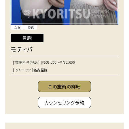
女性
20代
豊胸
モティバ
[ 標準料金(税込) ]
¥608,300～¥792,000
[ クリニック ]
名古屋院
この施術の詳細
カウンセリング予約