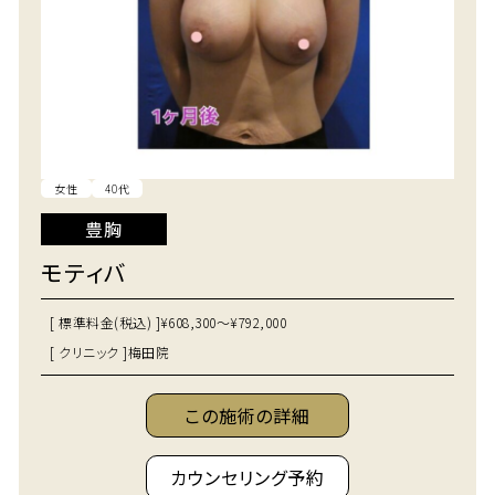
女性
40代
豊胸
モティバ
[ 標準料金(税込) ]
¥608,300～¥792,000
[ クリニック ]
梅田院
この施術の詳細
カウンセリング予約