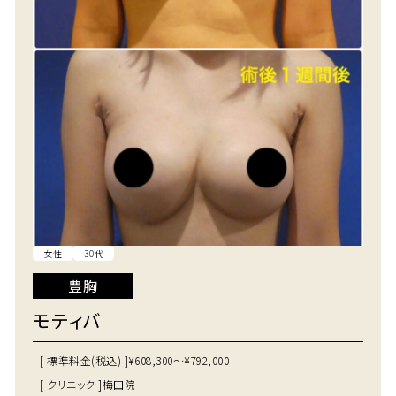
女性
30代
豊胸
モティバ
[ 標準料金(税込) ]
¥608,300～¥792,000
[ クリニック ]
梅田院