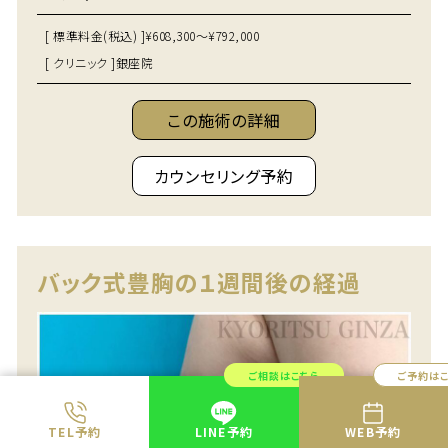
[ 標準料金(税込) ]
¥608,300～¥792,000
[ クリニック ]
銀座院
この施術の詳細
カウンセリング予約
バック式豊胸の１週間後の経過
ご相談はこちら
ご予約は
TEL予約
LINE予約
WEB予約