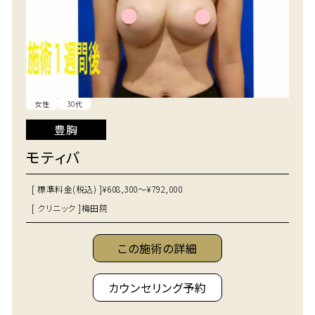
女性
30代
豊胸
モティバ
[ 標準料金(税込) ]
¥608,300～¥792,000
[ クリニック ]
梅田院
この施術の詳細
カウンセリング予約