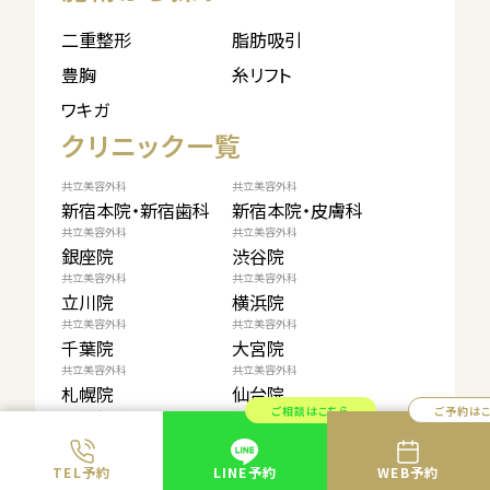
二重整形
脂肪吸引
豊胸
糸リフト
ワキガ
クリニック一覧
共立美容外科
共立美容外科
新宿本院・新宿歯科
新宿本院・皮膚科
共立美容外科
共立美容外科
銀座院
渋谷院
共立美容外科
共立美容外科
立川院
横浜院
共立美容外科
共立美容外科
千葉院
大宮院
共立美容外科
共立美容外科
札幌院
仙台院
ご相談はこちら
ご予約は
共立美容外科
共立美容外科
浜松院
名古屋院
共立美容外科
共立美容外科
TEL予約
LINE予約
WEB予約
大阪心斎橋本院
梅田院