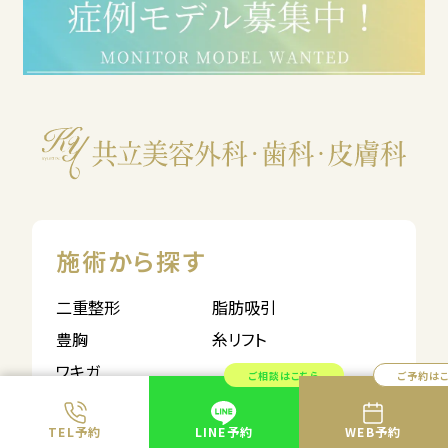
施術から探す
二重整形
脂肪吸引
豊胸
糸リフト
ワキガ
ご相談はこちら
ご予約は
クリニック一覧
TEL予約
LINE予約
WEB予約
共立美容外科
共立美容外科